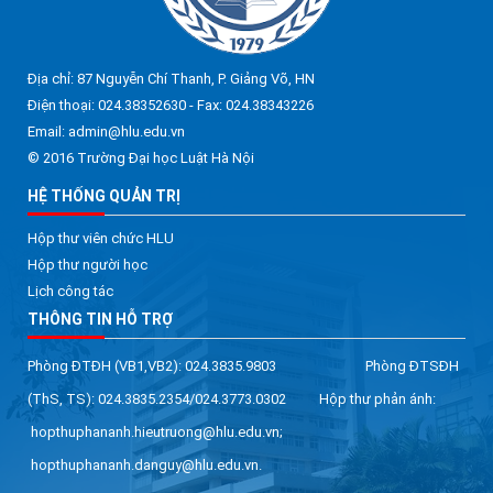
Địa chỉ: 87 Nguyễn Chí Thanh, P. Giảng Võ, HN
Điện thoại: 024.38352630 - Fax: 024.38343226
Email: admin@hlu.edu.vn
© 2016 Trường Đại học Luật Hà Nội
HỆ THỐNG QUẢN TRỊ
Hộp thư viên chức HLU
Hộp thư người học
Lịch công tác
THÔNG TIN HỖ TRỢ
Phòng ĐTĐH (VB1,VB2): 024.3835.9803 Phòng ĐTSĐH
(ThS, TS): 024.3835.2354/024.3773.0302 Hộp thư phản ánh:
hopthuphananh.hieutruong@hlu.edu.vn;
hopthuphananh.danguy@hlu.edu.vn.