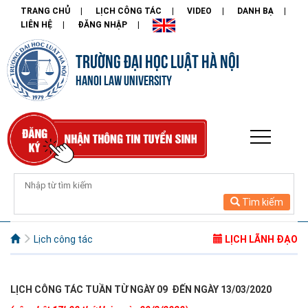
TRANG CHỦ
LỊCH CÔNG TÁC
VIDEO
DANH BẠ
LIÊN HỆ
ĐĂNG NHẬP
TRƯỜNG ĐẠI HỌC LUẬT HÀ NỘI
HANOI LAW UNIVERSITY
Tìm kiếm
Lịch công tác
LỊCH LÃNH ĐẠO
LỊCH CÔNG TÁC TUẦN TỪ NGÀY 09 ĐẾN NGÀY 13/03/2020