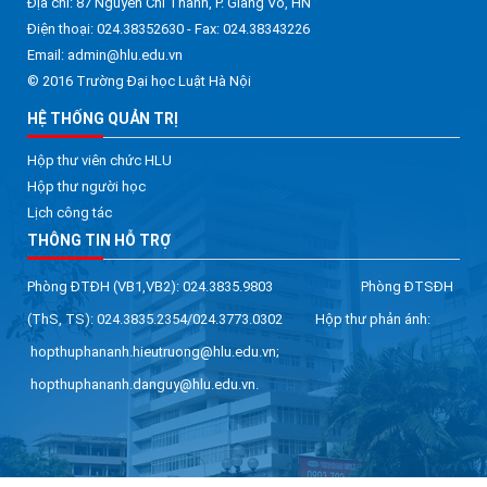
Địa chỉ: 87 Nguyễn Chí Thanh, P. Giảng Võ, HN
Điện thoại: 024.38352630 - Fax: 024.38343226
Email: admin@hlu.edu.vn
© 2016 Trường Đại học Luật Hà Nội
HỆ THỐNG QUẢN TRỊ
Hộp thư viên chức HLU
Hộp thư người học
Lịch công tác
THÔNG TIN HỖ TRỢ
Phòng ĐTĐH (VB1,VB2): 024.3835.9803 Phòng ĐTSĐH
(ThS, TS): 024.3835.2354/024.3773.0302 Hộp thư phản ánh:
hopthuphananh.hieutruong@hlu.edu.vn;
hopthuphananh.danguy@hlu.edu.vn.