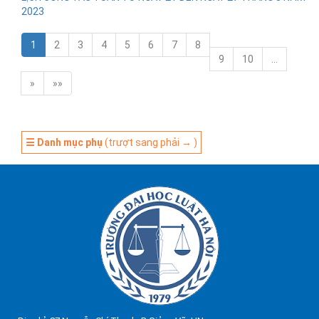
2023
1
2
3
4
5
6
7
8
9
10
…
»
»»
☰ Danh mục phụ
(trượt sang phải → )