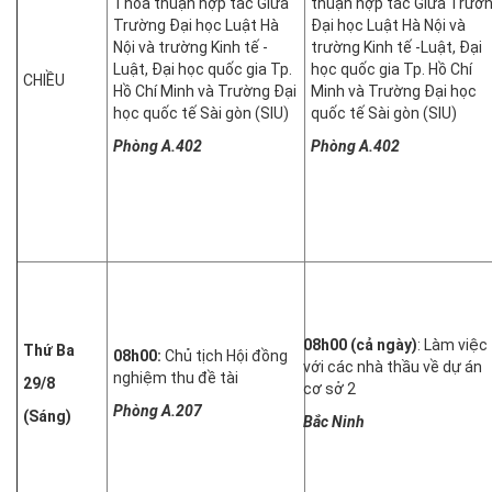
Thỏa thuận hợp tác Giữa
thuận hợp tác Giữa Trườ
Trường Đại học Luật Hà
Đại học Luật Hà Nội và
Nội và trường Kinh tế -
trường Kinh tế -Luật, Đại
Luật, Đại học quốc gia Tp.
học quốc gia Tp. Hồ Chí
CHIỀU
Hồ Chí Minh và Trường Đại
Minh và Trường Đại học
học quốc tế Sài gòn (SIU)
quốc tế Sài gòn (SIU)
Phòng A.402
Phòng A.402
08h00 (cả ngày)
: Làm việc
Thứ Ba
08h00:
Chủ tịch Hội đồng
với các nhà thầu về dự án
nghiệm thu đề tài
29/8
cơ sở 2
Phòng A.207
(Sáng)
Bắc Ninh