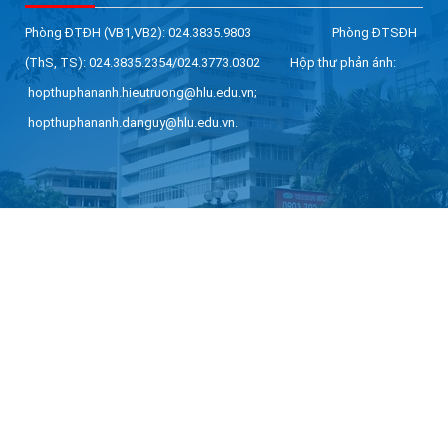
Phòng ĐTĐH (VB1,VB2): 024.3835.9803 Phòng ĐTSĐH
(ThS, TS): 024.3835.2354/024.3773.0302 Hộp thư phản ánh:
hopthuphananh.hieutruong@hlu.edu.vn;
hopthuphananh.danguy@hlu.edu.vn.