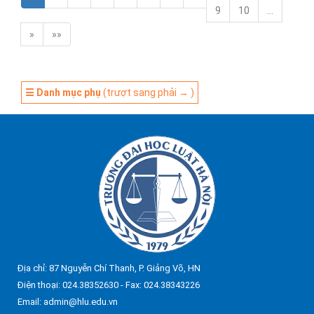
9
10
…
»
»»
☰ Danh mục phụ
(trượt sang phải → )
Địa chỉ: 87 Nguyễn Chí Thanh, P. Giảng Võ, HN
Điện thoại: 024.38352630 - Fax: 024.38343226
Email: admin@hlu.edu.vn