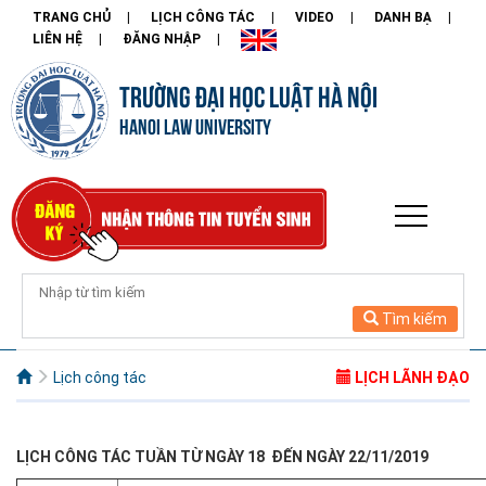
TRANG CHỦ
LỊCH CÔNG TÁC
VIDEO
DANH BẠ
LIÊN HỆ
ĐĂNG NHẬP
TRƯỜNG ĐẠI HỌC LUẬT HÀ NỘI
HANOI LAW UNIVERSITY
Tìm kiếm
Lịch công tác
LỊCH LÃNH ĐẠO
LỊCH CÔNG TÁC TUẦN TỪ NGÀY 18 ĐẾN NGÀY 22/11/2019