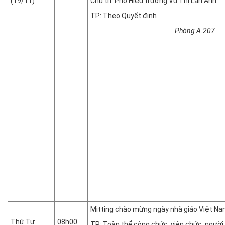
(19/11)
Chủ trì: Phó Hiệu trưởng Vũ Thị Lan Anh
TP: Theo Quyết định
Phòng A.207
Mitting chào mừng ngày nhà giáo Việt Na
Thứ Tư
08h00
TP: Toàn thể công chức, viên chức, người