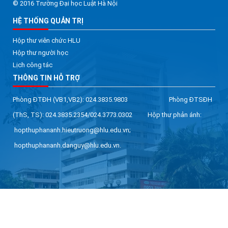
© 2016 Trường Đại học Luật Hà Nội
HỆ THỐNG QUẢN TRỊ
Hộp thư viên chức HLU
Hộp thư người học
Lịch công tác
THÔNG TIN HỖ TRỢ
Phòng ĐTĐH (VB1,VB2): 024.3835.9803 Phòng ĐTSĐH
(ThS, TS): 024.3835.2354/024.3773.0302 Hộp thư phản ánh:
hopthuphananh.hieutruong@hlu.edu.vn;
hopthuphananh.danguy@hlu.edu.vn.