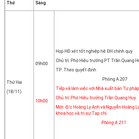
Thứ
Sáng
Họp HĐ xét tốt nghiệp hệ ĐH chính quy
Chủ trì: Phó Hiệu trưởng PT Trần Quang H
09h00
TP: Theo quyết định
Phòng A.207
Thứ Hai
Tiếp và làm việc với Nhà xuất bản Tư pháp
(18/11)
Chủ trì: Phó Hiệu trưởng Trần Quang Huy
10h00
Mời: đ/c Hoàng Ly Anh và Nguyễn Hoàng L
khoa học và trị sự Tạp chí.
Phòng A.211