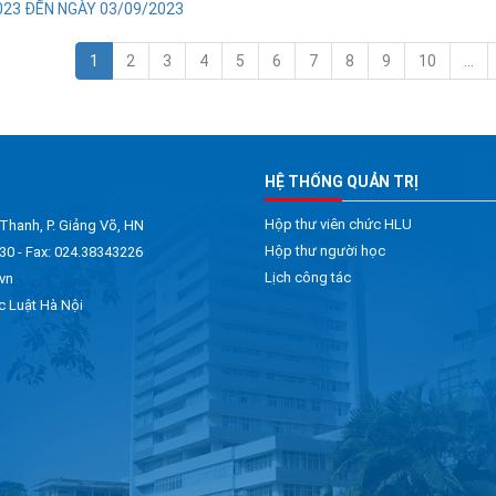
023 ĐẾN NGÀY 03/09/2023
1
2
3
4
5
6
7
8
9
10
…
HỆ THỐNG QUẢN TRỊ
Hộp thư viên chức HLU
 Thanh, P. Giảng Võ, HN
Hộp thư người học
30 - Fax: 024.38343226
Lịch công tác
vn
c Luật Hà Nội