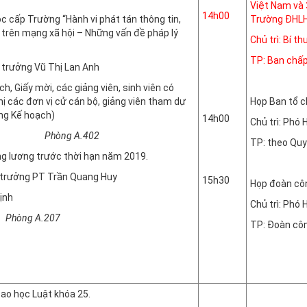
Việt Nam và 
14h00
 cấp Trường “Hành vi phát tán thông tin,
Trường ĐHLH
 trên mạng xã hội – Những vấn đề pháp lý
Chủ trì: Bí 
TP: Ban chấp 
u trưởng Vũ Thị Lan Anh
Phòn
, Giấy mời, các giảng viên, sinh viên có
ị các đơn vị cử cán bộ, giảng viên tham dự
Họp Ban tổ c
ng Kế hoạch)
14h00
Chủ trì: Phó
Phòng A.402
TP: theo Quy
g lương trước thời hạn năm 2019.
Phòn
u trưởng PT Trần Quang Huy
15h30
Họp đoàn côn
ịnh
Chủ trì: Phó
A.207
TP: Đoàn cô
Phòn
cao học Luật khóa 25.