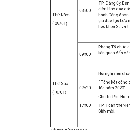
TP: Đảng ủy, Ban
diện lãnh đạo cá
08h00
Thứ Năm
hành Công đoàn, 
gia đào tạo Lớp 
(`09/01)
học khoá 25 và t
Hội tr
Phòng Tổ chức c
liên quan đến cô
09h00
Phòng
Hội nghị viên ch
“ Tổng kết công 
Thứ Sáu
07h30
tác năm 2020”
(10/01)
-
Chủ trì: Phó Hiệ
17h00
TP: Toàn thể viê
Giấy mời.