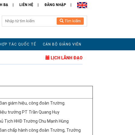
H BẠ
LIÊN HỆ
ĐĂNG NHẬP
Tìm kiếm
HỢP TÁC QUỐC TẾ
CÁN BỘ GIẢNG VIÊN
LỊCH LÃNH ĐẠO
h Ban giám hiệu, công đoàn Trường.
 Hiệu trưởng PT Trần Quang Huy
hủ Tịch HHĐ Trường Chu Mạnh Hùng
 Ban chấp hành công đoàn Trường, Trưởng