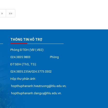
»
»»
THÔNG TIN HỖ TRỢ
Phòng ĐTĐH (VB1,VB2):
024.3835.9803 Phòng
ĐTSĐH (ThS, TS):
024.3835.2354/024.3773.0302
Hộp thư phản ánh:
hopthuphananh.hieutruong@hlu.edu.vn;
hopthuphananh.danguy@hlu.edu.vn.