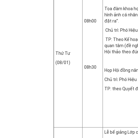
Tọa đàm khoa học
hình ảnh cá nhân
08h00
đặt ra”.
Chủ trì: Phó Hiệ
TP: Theo Kế hoạch
quan tâm (đề ngh
Hội thảo theo đú
Thứ Tư
(08/01)
08h30
Họp Hội đồng nân
Chủ trì: Phó Hiệ
TP: theo Quyết đ
Phòng 
Lễ bế giảng Lớp 