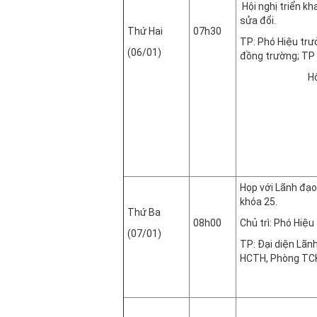
Hội nghị triển k
sửa đổi.
Thứ Hai
07h30
TP: Phó Hiệu trư
(06/01)
đồng trường; TP 
Hội trường 
Họp với Lãnh đạo
khóa 25.
Thứ Ba
08h00
Chủ trì: Phó Hiệ
(07/01)
TP: Đại diện Lãn
HCTH, Phòng TCK
Phòng 