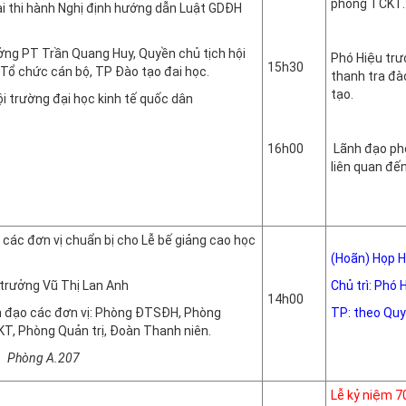
phòng TCKT.
hai thi hành Nghị định hướng dẫn Luật GDĐH
Phòn
ởng PT Trần Quang Huy, Quyền chủ tịch hội
Phó Hiệu trư
15h30
Tổ chức cán bộ, TP Đào tạo đai học.
thanh tra đà
tạo.
đại học kinh tế quốc dân
16h00
Lãnh đạo ph
liên quan đế
Phòn
 các đơn vị chuẩn bị cho Lễ bế giảng cao học
(Hoãn) Họp H
u trưởng Vũ Thị Lan Anh
Chủ trì: Phó
14h00
h đạo các đơn vị: Phòng ĐTSĐH, Phòng
TP: theo Quy
T, Phòng Quản trị, Đoàn Thanh niên.
Phòn
A.207
Lễ kỷ niệm 7