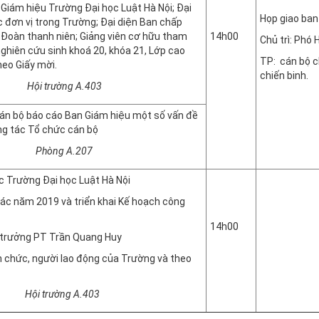
 Giám hiệu Trường Đại học Luật Hà Nội; Đại
Họp giao ban
c đơn vị trong Trường; Đại diện Ban chấp
Đoàn thanh niên; Giảng viên cơ hữu tham
14h00
Chủ trì: Phó
nghiên cứu sinh khoá 20, khóa 21, Lớp cao
TP: cán bộ c
heo Giấy mời.
chiến binh.
ường A.403
Phòn
án bộ báo cáo Ban Giám hiệu một số vấn đề
ng tác Tổ chức cán bộ
 A.207
ức Trường Đại học Luật Hà Nội
tác năm 2019 và triển khai Kế hoạch công
14h00
u trưởng PT Trần Quang Huy
n chức, người lao động của Trường và theo
Hội trường A.403