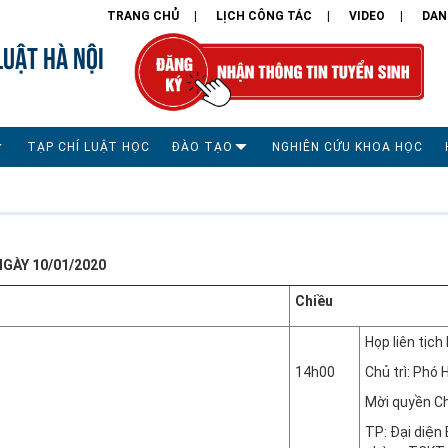
TRANG CHỦ
LỊCH CÔNG TÁC
VIDEO
DAN
LUẬT HÀ NỘI
TẠP CHÍ LUẬT HỌC
ĐÀO TẠO
NGHIÊN CỨU KHOA HỌC
GÀY 10/01/2020
Chiều
Họp liên tịc
14h00
Chủ trì: Phó
Mời quyền C
TP: Đại diện