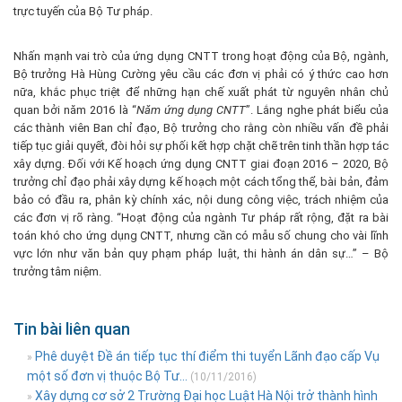
trực tuyến của Bộ Tư pháp.
Nhấn mạnh vai trò của ứng dụng CNTT trong hoạt động của Bộ, ngành,
Bộ trưởng Hà Hùng Cường yêu cầu các đơn vị phải có ý thức cao hơn
nữa, khắc phục triệt để những hạn chế xuất phát từ nguyên nhân chủ
quan bởi năm 2016 là “
Năm ứng dụng CNTT
”. Lắng nghe phát biểu của
các thành viên Ban chỉ đạo, Bộ trưởng cho rằng còn nhiều vấn đề phải
tiếp tục giải quyết, đòi hỏi sự phối kết hợp chặt chẽ trên tinh thần hợp tác
xây dựng. Đối với Kế hoạch ứng dụng CNTT giai đoạn 2016 – 2020, Bộ
trưởng chỉ đạo phải xây dựng kế hoạch một cách tổng thể, bài bản, đảm
bảo có đầu ra, phân kỳ chính xác, nội dung công việc, trách nhiệm của
các đơn vị rõ ràng. “Hoạt động của ngành Tư pháp rất rộng, đặt ra bài
toán khó cho ứng dụng CNTT, nhưng cần có mẫu số chung cho vài lĩnh
vực lớn như văn bản quy phạm pháp luật, thi hành án dân sự…” – Bộ
trưởng tâm niệm.
Tin bài liên quan
Phê duyệt Đề án tiếp tục thí điểm thi tuyển Lãnh đạo cấp Vụ
»
một số đơn vị thuộc Bộ Tư...
(10/11/2016)
Xây dựng cơ sở 2 Trường Đại học Luật Hà Nội trở thành hình
»