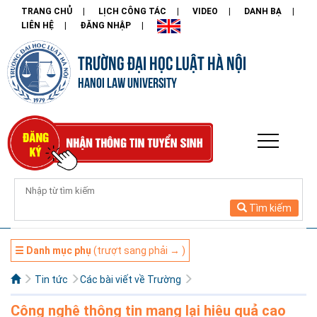
TRANG CHỦ
LỊCH CÔNG TÁC
VIDEO
DANH BẠ
LIÊN HỆ
ĐĂNG NHẬP
TRƯỜNG ĐẠI HỌC LUẬT HÀ NỘI
HANOI LAW UNIVERSITY
Tìm kiếm
☰ Danh mục phụ
(trượt sang phải → )
Tin tức
Các bài viết về Trường
Công nghệ thông tin mang lại hiệu quả cao