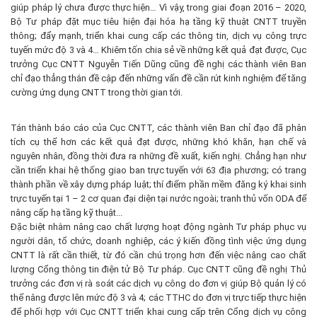
giúp pháp lý chưa được thực hiện… Vì vậy, trong giai đoạn 2016 – 2020,
Bộ Tư pháp đặt mục tiêu hiện đại hóa hạ tầng kỹ thuật CNTT truyền
thông; đẩy mạnh, triển khai cung cấp các thông tin, dịch vụ công trực
tuyến mức độ 3 và 4… Khiêm tốn chia sẻ về những kết quả đạt được, Cục
trưởng Cục CNTT Nguyễn Tiến Dũng cũng đề nghị các thành viên Ban
chỉ đạo thẳng thắn đề cập đến những vấn đề cần rút kinh nghiệm để tăng
cường ứng dụng CNTT trong thời gian tới.
Tán thành báo cáo của Cục CNTT, các thành viên Ban chỉ đạo đã phân
tích cụ thể hơn các kết quả đạt được, những khó khăn, hạn chế và
nguyên nhân, đồng thời đưa ra những đề xuất, kiến nghị. Chẳng hạn như
cần triển khai hệ thống giao ban trực tuyến với 63 địa phương; có trang
thành phần về xây dựng pháp luật; thí điểm phần mềm đăng ký khai sinh
trực tuyến tại 1 – 2 cơ quan đại diện tại nước ngoài; tranh thủ vốn ODA để
nâng cấp hạ tầng kỹ thuật...
Đặc biệt nhằm nâng cao chất lượng hoạt động ngành Tư pháp phục vụ
người dân, tổ chức, doanh nghiệp, các ý kiến đồng tình việc ứng dụng
CNTT là rất cần thiết, từ đó cần chú trọng hơn đến việc nâng cao chất
lượng Cổng thông tin điện tử Bộ Tư pháp. Cục CNTT cũng đề nghị Thủ
trưởng các đơn vị rà soát các dịch vụ công do đơn vị giúp Bộ quản lý có
thể nâng được lên mức độ 3 và 4; các TTHC do đơn vị trực tiếp thực hiện
để phối hợp với Cục CNTT triển khai cung cấp trên Cổng dịch vụ công