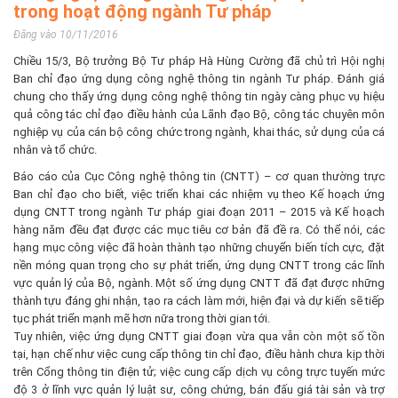
trong hoạt động ngành Tư pháp
Đăng vào 10/11/2016
Chiều 15/3, Bộ trưởng Bộ Tư pháp Hà Hùng Cường đã chủ trì Hội nghị
Ban chỉ đạo ứng dụng công nghệ thông tin ngành Tư pháp. Đánh giá
chung cho thấy ứng dụng công nghệ thông tin ngày càng phục vụ hiệu
quả công tác chỉ đạo điều hành của Lãnh đạo Bộ, công tác chuyên môn
nghiệp vụ của cán bộ công chức trong ngành, khai thác, sử dụng của cá
nhân và tổ chức.
Báo cáo của Cục Công nghệ thông tin (CNTT) – cơ quan thường trực
Ban chỉ đạo cho biết, việc triển khai các nhiệm vụ theo Kế hoạch ứng
dụng CNTT trong ngành Tư pháp giai đoạn 2011 – 2015 và Kế hoạch
hàng năm đều đạt được các mục tiêu cơ bản đã đề ra. Có thể nói, các
hạng mục công việc đã hoàn thành tạo những chuyển biến tích cực, đặt
nền móng quan trọng cho sự phát triển, ứng dụng CNTT trong các lĩnh
vực quản lý của Bộ, ngành. Một số ứng dụng CNTT đã đạt được những
thành tựu đáng ghi nhận, tạo ra cách làm mới, hiện đại và dự kiến sẽ tiếp
tục phát triển mạnh mẽ hơn nữa trong thời gian tới.
Tuy nhiên, việc ứng dụng CNTT giai đoạn vừa qua vẫn còn một số tồn
tại, hạn chế như việc cung cấp thông tin chỉ đạo, điều hành chưa kịp thời
trên Cổng thông tin điện tử; việc cung cấp dịch vụ công trực tuyến mức
độ 3 ở lĩnh vực quản lý luật sư, công chứng, bán đấu giá tài sản và trợ