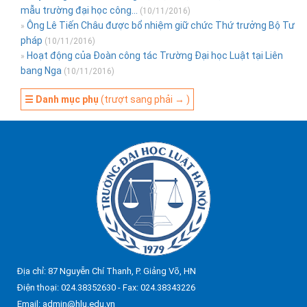
mẫu trường đại học công...
(10/11/2016)
Ông Lê Tiến Châu được bổ nhiệm giữ chức Thứ trưởng Bộ Tư
»
pháp
(10/11/2016)
Hoạt động của Đoàn công tác Trường Đại học Luật tại Liên
»
bang Nga
(10/11/2016)
☰ Danh mục phụ
(trượt sang phải → )
Địa chỉ: 87 Nguyễn Chí Thanh, P. Giảng Võ, HN
Điện thoại: 024.38352630 - Fax: 024.38343226
Email: admin@hlu.edu.vn