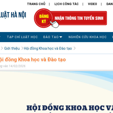
TRANG CHỦ
LỊCH CÔNG TÁC
VIDEO
DAN
LUẬT HÀ NỘI
TẠP CHÍ LUẬT HỌC
ĐÀO TẠO
NGHIÊN CỨU KHOA HỌC
Giới thiệu
Hội đồng Khoa học và Đào tạo
ội đồng Khoa học và Đào tạo
ng vào 14/02/2026