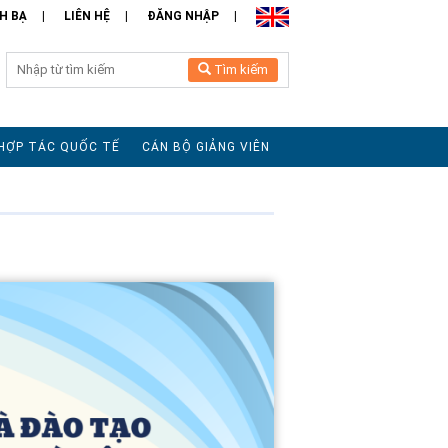
H BẠ
LIÊN HỆ
ĐĂNG NHẬP
Tìm kiếm
HỢP TÁC QUỐC TẾ
CÁN BỘ GIẢNG VIÊN