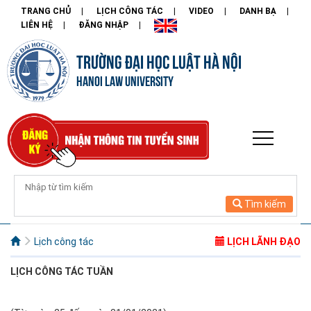
TRANG CHỦ
LỊCH CÔNG TÁC
VIDEO
DANH BẠ
LIÊN HỆ
ĐĂNG NHẬP
TRƯỜNG ĐẠI HỌC LUẬT HÀ NỘI
HANOI LAW UNIVERSITY
Tìm kiếm
Lịch công tác
LỊCH LÃNH ĐẠO
LỊCH CÔNG
TÁC TUẦN