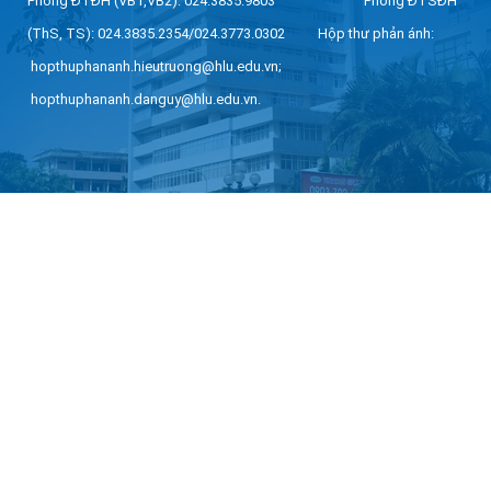
Phòng ĐTĐH (VB1,VB2): 024.3835.9803 Phòng ĐTSĐH
(ThS, TS): 024.3835.2354/024.3773.0302 Hộp thư phản ánh:
hopthuphananh.hieutruong@hlu.edu.vn;
hopthuphananh.danguy@hlu.edu.vn.