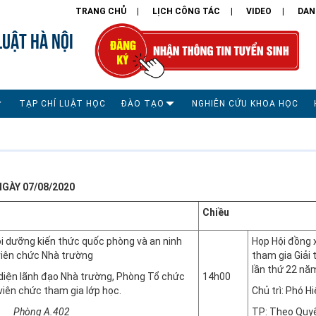
TRANG CHỦ
LỊCH CÔNG TÁC
VIDEO
DAN
LUẬT HÀ NỘI
TẠP CHÍ LUẬT HỌC
ĐÀO TẠO
NGHIÊN CỨU KHOA HỌC
GÀY 07/08/2020
Chiều
ồi dưỡng kiến thức quốc phòng và an ninh
Họp Hội đồng 
viên chức Nhà trường
tham gia Giải
lần thứ 22 nă
diện lãnh đạo Nhà trường, Phòng Tổ chức
14h00
 viên chức tham gia lớp học.
Chủ trì: Phó H
 A.402
TP: Theo Quyế