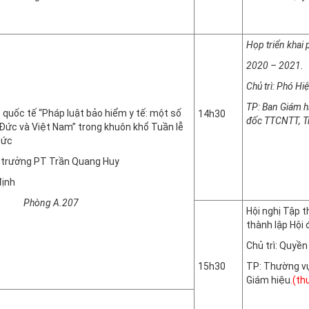
Phòn
Họp triển khai
2020 – 2021.
Chủ trì: Phó H
TP: Ban Giám h
 quốc tế “Pháp luật bảo hiểm y tế: một số
14h30
đốc TTCNTT, T
Đức và Việt Nam” trong khuôn khổ Tuần lễ
Đức
u trưởng PT Trần Quang Huy
định
 A.207
Hội nghị Tập t
thành lập Hội
Chủ trì: Quyề
15h30
TP: Thường vụ
Giám hiệu
.(th
Phòn