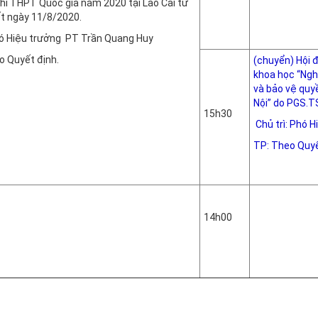
hi THPT Quốc gia năm 2020 tại Lào Cai từ
Phòn
t ngày 11/8/2020.
ó Hiệu trưởng PT Trần Quang Huy
o Quyết định.
(chuyển) Hội 
khoa học “Ngh
và bảo vệ quy
Nội” do PGS.T
15h30
Chủ trì: Phó 
TP: Theo Quyế
Phòn
14h00