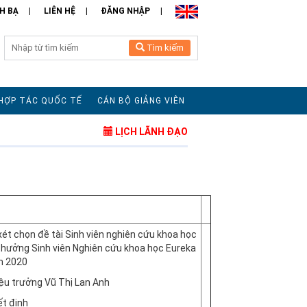
H BẠ
LIÊN HỆ
ĐĂNG NHẬP
Tìm kiếm
HỢP TÁC QUỐC TẾ
CÁN BỘ GIẢNG VIÊN
LỊCH LÃNH ĐẠO
xét chọn đề tài Sinh viên nghiên cứu khoa học
 thưởng Sinh viên Nghiên cứu khoa học Eureka
m 2020
iệu trưởng Vũ Thị Lan Anh
t định