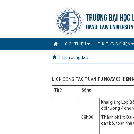
TRƯỜNG ĐẠI HỌC 
HANOI LAW UNIVERSITY
GIỚI THIỆU
TIN TỨC SỰ KIỆN
Lịch công tác
LỊCH CÔNG TÁC TUẦN TỪ NGÀY 03 ĐẾN N
Thứ
Sáng
Khai giảng Lớp B
đối tượng 4 cho 
08h00
Thành phần: Đại 
cán bộ, toàn thể
Phòng