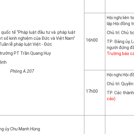
Hội nghị liên t
lập Hội đồng 
 quốc tế “Pháp luật đầu tư và pháp luật
Chủ trì: Chủ t
t số kinh nghiệm của Đức và Việt Nam”
16h00
TP: Đảng ủy, 
uần lễ pháp luật Việt - Đức
người đứng đầu
u trưởng PT Trần Quang Huy
Trường báo c
định
Phòn
 A.207
Hội nghị Hội 
Chủ trì: Quyề
17h00
TP: Các thành
cáo)
Phòn
Đảng ủy Chu Mạnh Hùng