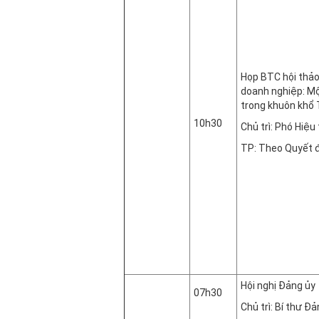
Họp BTC hội thảo
doanh nghiệp: Mộ
trong khuôn khổ T
10h30
Chủ trì: Phó Hiệ
TP: Theo Quyết 
Phòng
Hội nghị Đảng ủy
07h30
Chủ trì: Bí thư 