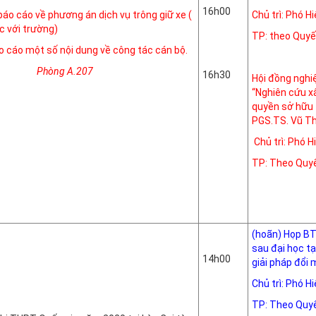
16h00
báo cáo về phương án dịch vụ trông giữ xe (
Chủ trì: Phó 
c với trường)
TP: theo Quyế
 cáo một số nội dung về công tác cán bộ.
Phòn
 A.207
16h30
Hội đồng nghi
“Nghiên cứu xâ
quyền sở hữu 
PGS.TS. Vũ Th
Chủ trì: Phó 
TP: Theo Quyế
Phòn
(hoãn) Họp BT
sau đại học tạ
14h00
giải pháp đổi 
Chủ trì: Phó H
TP: Theo Quyế