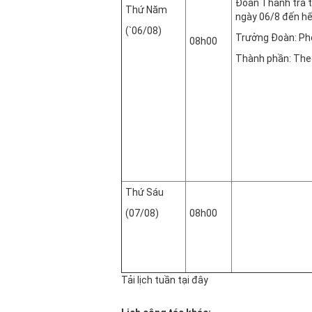
Đoàn Thanh tra t
Thứ Năm
ngày 06/8 đến hế
(`06/08)
Trưởng Đoàn: Ph
08h00
Thành phần: The
Thứ Sáu
(07/08)
08h00
Tải lịch tuần tại đây