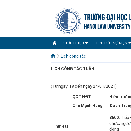
TRƯỜNG ĐẠI HỌC 
HANOI LAW UNIVERSITY
GIỚI THIỆU
TIN TỨC SỰ KIỆN
Lịch công tác
LỊCH CÔNG
TÁC TUẦN
(Từ ngày: 18 đến ngày 24/01/2021)
QCT HĐT
Hiệu trưởn
Chu Mạnh Hùng
Đoàn Trun
8h00:
Tiếp 
chức, người
Thứ Hai
động