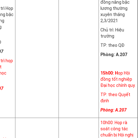
đồng nâng bậc
trì Họp
lương thường
âng bậc
xuyên tháng
ng
2,3/2021
g
Chủ trì: Hiệu
trưởng
Đ
TP: theo QĐ
07
Phòng: A.207
trì họp
t
 học
15h00: H
ọp Hội
đồng tốt nghiệp
Đại học chính quy.
07
TP: theo Quyết
định
Phòng: A.207
10h00: Họp rà
soát công tác
chuấn bị Hội nghị