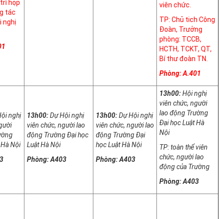
trì họp
viên chức.
g tác
TP: Chủ tich Công
i nghị
Đoàn, Trưởng
phòng: TCCB,
01
HCTH, TCKT, QT,
Bí thư đoàn TN.
Phòng: A.401
13h00:
Hội nghị
viên chức, người
lao động Trường
ội nghị
13h00:
Dự Hội nghị
13h00:
Dự Hội nghị
Đại học Luật Hà
gười
viên chức, người lao
viên chức, người lao
Nội
ường
động Trường Đại học
động Trường Đại
 Hà Nội
Luật Hà Nội
học Luật Hà Nội
TP: toàn thể viên
chức, người lao
3
Phòng: A403
Phòng: A403
động của Trường
Phòng: A403