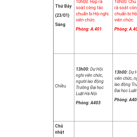
10h00: Họp rà
10h00: Chủ 
Thứ Bảy
soát công tác
rà soát côn
chuấn bị Hội nghị
chuấn bị Hộ
(23/01)
viên chức.
viên chức.
Sáng
Phòng: A.401
Phòng: A.4
13h00:
Dự Hội
13h00:
Dự H
nghị viên chức,
viên chức, n
người lao động
lao động Tr
Chiều
Trường Đại học
Đại học Luật
Luật Hà Nội
Phòng: A40
Phòng: A403
Chủ
nhật