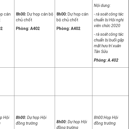
Nội dung:
ọp cán
8h00:
Dự họp cán bộ
8h00:
Dự họp cán
- rà soát công tác
t
chủ chốt
bộ chủ chốt
chuẩn bị Hội nghị
viên chức 2020
02
Phòng: A402
Phòng: A402
- rà soát công tác
chuẩn bị buổi gặp
mặt hưu trí xuân
Tân Sửu
Phòng: A.402
p Hội
8h00:
Dự họp Hội
8h00:Họp Hội
8h00:
Dự họp Hội
g
đồng trường
đồng trường
đồng trường