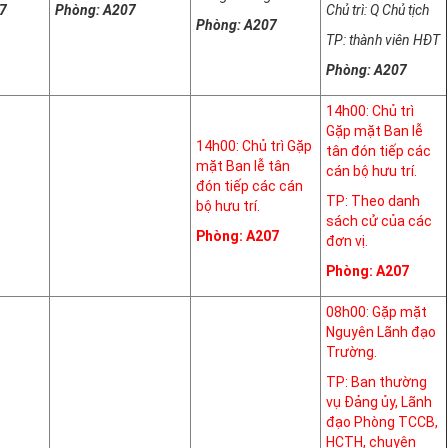
7
Phòng: A207
Chủ trì: Q Chủ tịch
Phòng: A207
TP: thành viên HĐT
Phòng: A207
14h00: Chủ trì
Gặp mặt Ban lễ
14h00: Chủ trì Gặp
tân đón tiếp các
mặt Ban lễ tân
cán bộ hưu trí.
đón tiếp các cán
TP: Theo danh
bộ hưu trí.
sách cử của các
Phòng: A207
đơn vị.
Phòng: A207
08h00: Gặp mặt
Nguyên Lãnh đạo
Trường.
TP: Ban thường
vụ Đảng ủy, Lãnh
đạo Phòng TCCB,
HCTH, chuyên