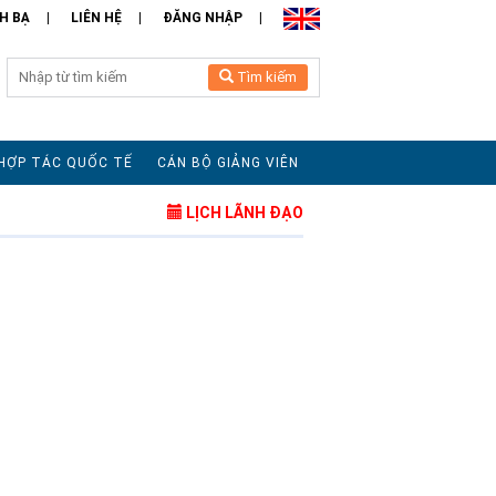
H BẠ
LIÊN HỆ
ĐĂNG NHẬP
Tìm kiếm
HỢP TÁC QUỐC TẾ
CÁN BỘ GIẢNG VIÊN
LỊCH LÃNH ĐẠO