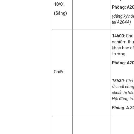
18
/01
Phòng: A2
(Sáng)
(đăng ký nộ
tại A204A)
14h00:
Chủ 
nghiệm thu 
khoa học c
trường
Phòng: A2
Chiều
15h30:
Chủ 
rà soát công
chuẩn bị bá
Hội đồng tr
Phòng: A.2