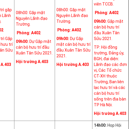
viên TCCB.
trì gặp
08h00: Gặp mặt
08h00: Gặp mặt
Phòng: A402
n Lãnh
Nguyên Lãnh đạo
Nguyên Lãnh đạo
.
Trường.
09h00:
Gặp mặt
Trường.
cán bộ hưu trí
02
Phòng: A402
Phòng: A402
đầu Xuân Tân
trì Gặp
09h00:
Dự Gặp
Sửu 2021.
09h00:
Dự Gặp mặt
hưu trí
mặt cán bộ hưu trí
cán bộ hưu trí đầu
TP: Hội đồng
ân Sửu
đầu Xuân Tân Sửu
Xuân Tân Sửu 2021.
trường, Đảng ủy,
2021.
BGH, đại diện:
Hội trường A.403
 A.403
Hội trường A.403
Lãnh đạo các đơn
vị, Các Tổ chức
CT-XH thuộc
Trường, Ban liên
lạc hưu trí và các
cán bộ hưu trí
sống trên địa bàn
TP Hà Nội.
Hội trường A.403
14h00:
Họp Hội