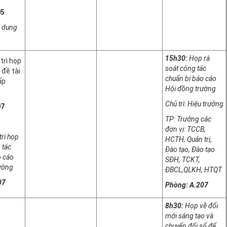
05
i dung
15h30:
Họp rà
trì họp
soát công tác
đề tài
chuẩn bị báo cáo
ấp
Hội đồng trường
Chủ trì: Hiệu trưởng
07
TP: Trưởng các
đơn vị: TCCB,
trì họp
HCTH, Quản trị,
 tác
Đào tạo, Đào tạo
o cáo
SĐH, TCKT,
ường
ĐBCL,QLKH, HTQT
07
Phòng: A.207
8h30:
Họp về đổi
mới sáng tạo và
chuyển đổi số để