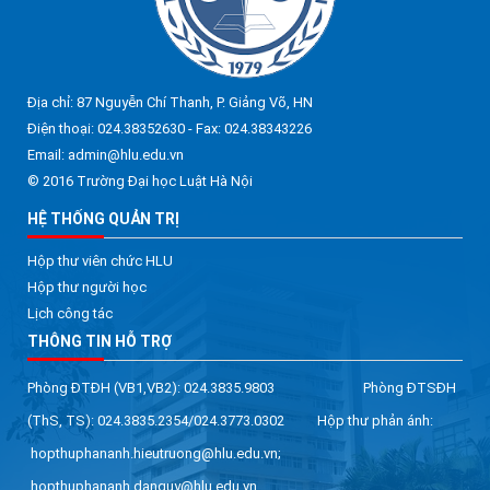
Địa chỉ: 87 Nguyễn Chí Thanh, P. Giảng Võ, HN
Điện thoại: 024.38352630 - Fax: 024.38343226
Email: admin@hlu.edu.vn
© 2016 Trường Đại học Luật Hà Nội
HỆ THỐNG QUẢN TRỊ
Hộp thư viên chức HLU
Hộp thư người học
Lịch công tác
THÔNG TIN HỖ TRỢ
Phòng ĐTĐH (VB1,VB2): 024.3835.9803 Phòng ĐTSĐH
(ThS, TS): 024.3835.2354/024.3773.0302 Hộp thư phản ánh:
hopthuphananh.hieutruong@hlu.edu.vn;
hopthuphananh.danguy@hlu.edu.vn.