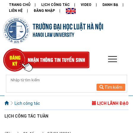
TRANG CHỦ
LỊCH CÔNG TÁC
VIDEO
DANH BẠ
LIÊN HỆ
ĐĂNG NHẬP
TRƯỜNG ĐẠI HỌC LUẬT HÀ NỘI
HANOI LAW UNIVERSITY
Tìm kiếm
Lịch công tác
LỊCH LÃNH ĐẠO
LỊCH CÔNG
TÁC TUẦN