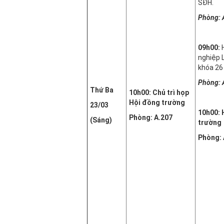
SĐH.
Phòng: 
09h
0
0:
H
nghiệp 
khóa 26
Phòng: 
Thứ Ba
10h00: Chủ trì họp
Hội đồng trường
23/03
10h00: 
Phòng: A.207
(Sáng)
trường
Phòng: 