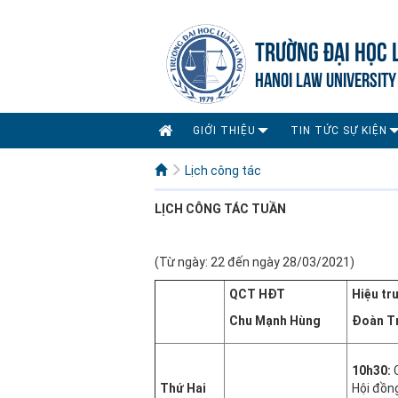
TRƯỜNG ĐẠI HỌC 
HANOI LAW UNIVERSITY
GIỚI THIỆU
TIN TỨC SỰ KIỆN
Lịch công tác
LỊCH CÔNG
TÁC TUẦN
(Từ ngày: 22 đến ngày 28/03/2021)
QCT HĐT
Hiệu tr
Chu Mạnh Hùng
Đoàn T
10h30:
C
Thứ Hai
Hội đồn