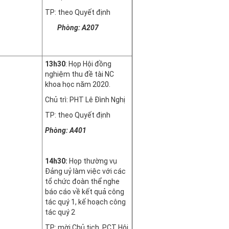
TP: theo Quyết định
Phòng: A207
13h30
: Họp Hội đồng
nghiệm thu đề tài NC
khoa học năm 2020.
Chủ trì: PHT Lê Đình Nghị
TP: theo Quyết định
Phòng: A
401
14h30:
Họp thường vụ
Đảng uỷ làm việc với các
tổ chức đoàn thể nghe
báo cáo về kết quả công
tác quý 1, kế hoạch công
tác quý 2
TP: mời Chủ tịch, PCT Hội