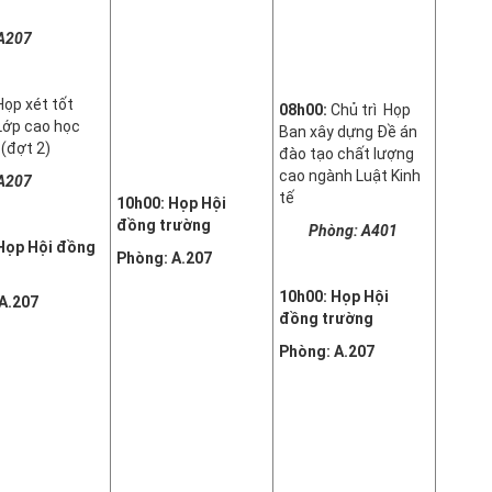
A207
ọp xét tốt
08h00:
Chủ trì Họp
Lớp cao học
Ban xây dựng Đề án
 (đợt 2)
đào tạo chất lượng
cao ngành Luật Kinh
A207
tế
10h00: Họp Hội
đồng trường
Phòng: A401
Họp Hội đồng
Phòng: A.207
10h00: Họp Hội
A.207
đồng trường
Phòng: A.207