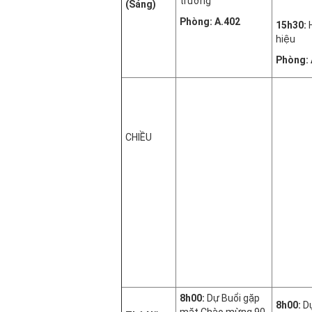
trưởng
(Sáng)
Phòng: A.402
15h30:
hiệu
Phòng
:
CHIỀU
8h00:
Dự Buổi gặp
8h00:
Dự
mặt Chào mừng 90