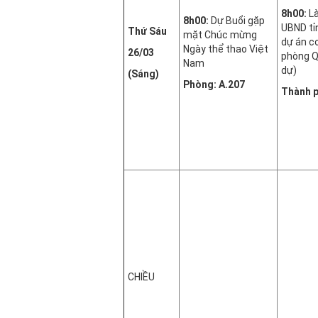
8h00:
L
8h00:
Dự Buổi gặp
UBND tỉ
Thứ Sáu
mặt Chúc mừng
dự án c
Ngày thể thao Việt
26/03
phòng Q
Nam
dự)
(Sáng)
Phòng: A.207
Thành p
CHIỀU