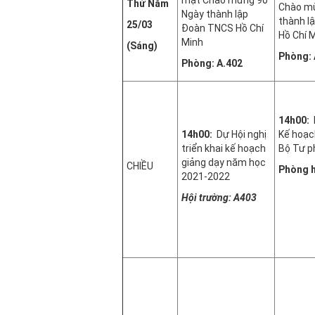
Thứ Năm
Chào m
Ngày thành lập
thành l
25/03
Đoàn TNCS Hồ Chí
Hồ Chí 
Minh
(Sáng)
Phòng: 
Phòng: A.402
14h00:
D
14h00:
Dự Hội nghị
Kế hoạch
triển khai kế hoạch
Bộ Tư p
giảng dạy năm học
CHIỀU
Phòng 
2021-2022
Hội trường: A403