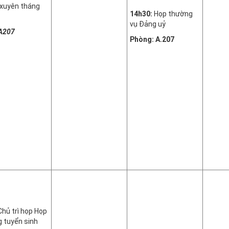
xuyên tháng
14h30:
Họp thường
vụ Đảng uỷ
A207
Phòng: A.207
hủ trì họp Họp
g tuyển sinh