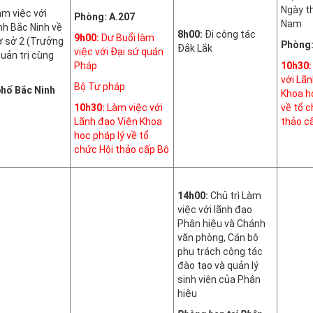
Ngày t
àm việc với
Phòng: A.207
Nam
nh Bắc Ninh về
8h00:
Đi công tác
9h00:
Dự Buổi làm
ơ sở 2 (Trưởng
Phòng:
Đắk Lắk
việc với Đại sứ quán
uản trị cùng
Pháp
10h30:
với Lã
Bộ Tư pháp
hố Bắc Ninh
Khoa h
10h30:
Làm việc với
về tổ c
Lãnh đạo Viện Khoa
thảo c
học pháp lý về tổ
chức Hội thảo cấp Bộ
14h00:
Chủ trì Làm
việc với lãnh đạo
Phân hiệu và Chánh
văn phòng, Cán bộ
phụ trách công tác
đào tạo và quản lý
sinh viên của Phân
hiệu