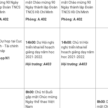
ừng 90 Ngày
mặt Chào mừng 90
mặt Chào mừng 90
ập Đoàn TNCS
Ngày thành lập Đoàn
Ngày thành lập Đoàn
Minh
TNCS Hồ Chí Minh
TNCS Hồ Chí Minh
A.402
Phòng: A.402
Phòng: A.402
ự họp tại Cục
14h00:
Dự Hội nghị
14h00:
Chủ trì Hội
 - Tài chính
triển khai kế hoạch
nghị triển khai kế
háp
giảng dạy năm học
hoạch giảng dạy năm
2021-2022.
học 2021-2022.
họp N1
Hội trường: A403
Hội trường: A403
8h00:
Chủ trì Buổi
gặp mặt Chúc mừng
Ngày thể thao Việt
8h00:
D
Nam
mặt C