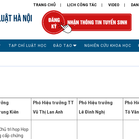
TRANG CHỦ
LỊCH CÔNG TÁC
VIDEO
DAN
LUẬT HÀ NỘI
TẠP CHÍ LUẬT HỌC
ĐÀO TẠO
NGHIÊN CỨU KHOA HỌC
ưởng
Phó Hiệu trưởng TT
Phó Hiệu trưởng
Phó Hi
rung Kiên
Vũ Thị Lan Anh
Lê Đình Nghị
Tô Vă
hủ trì họp Họp
g cấp chứng