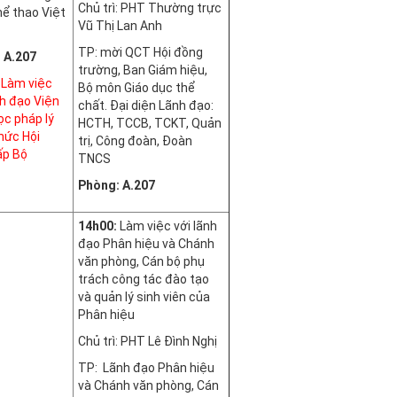
Chủ trì: PHT Thường trực
hể thao Việt
Vũ Thị Lan Anh
TP: mời QCT Hội đồng
 A.207
trường, Ban Giám hiệu,
Làm việc
Bộ môn Giáo dục thể
nh đạo Viện
chất. Đại diện Lãnh đạo:
ọc pháp lý
HCTH, TCCB, TCKT, Quản
hức Hội
trị, Công đoàn, Đoàn
ấp Bộ
TNCS
Phòng: A.207
14h00:
Làm việc với lãnh
đạo Phân hiệu và Chánh
văn phòng, Cán bộ phụ
trách công tác đào tạo
và quản lý sinh viên của
Phân hiệu
Chủ trì: PHT Lê Đình Nghị
TP: Lãnh đạo Phân hiệu
và Chánh văn phòng, Cán