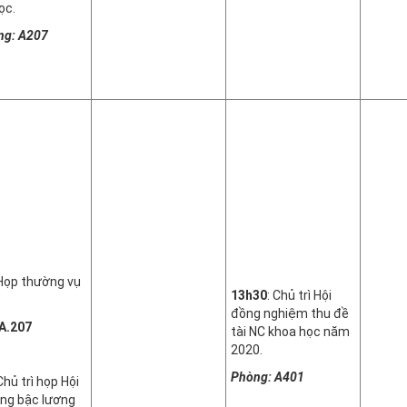
ọc.
: A207
ọp thường vụ
13h30
: Chủ trì Hội
đồng nghiệm thu đề
A.207
tài NC khoa học năm
2020.
Phòng: A
401
Chủ trì họp Hội
ng bậc lương