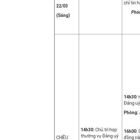
chỉ tin h
22/03
Phòng
(Sáng)
14h30:
H
Đảng uỷ
Phòng: 
14h30:
Chủ trì họp
16h00:
thường vụ Đảng uỷ
CHIỀU
đồng nâ