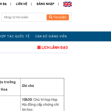
H BẠ
LIÊN HỆ
ĐĂNG NHẬP
Tìm kiếm
HỢP TÁC QUỐC TẾ
CÁN BỘ GIẢNG VIÊN
LỊCH LÃNH ĐẠO
ệu trưởng
Ghi chú
n Hoà
10h30:
Chủ trì họp Họp
Hội đồng cấp chứng chỉ
tin học.