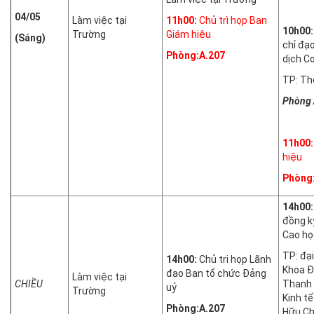
04/05
Làm việc tại
11h00:
Chủ trì họp Ban
10h00
Trường
Giám hiệu
(Sáng)
chỉ đạ
Phòng:A.207
dịch Co
TP: Th
Phòng 
11h00:
hiệu
Phòng
14h00
đồng kỷ
Cao họ
TP: đại
14h00:
Chủ tri họp Lãnh
Khoa 
đạo Ban tổ chức Đảng
Làm việc tại
CHIỀU
Thanh 
uỷ
Trường
Kinh t
Phòng:A.207
Hữu Ch