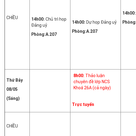
14h00
CHIỀU
14h00:
Chủ trì họp
14h00:
Dự họp Đảng uỷ
Phòng
Đảng uỷ
Phòng:A.207
Phòng:A.207
8h00:
Thảo luận
Thứ
Bảy
chuyên đề lớp NCS
Khoá 26A (cả ngày)
08/05
(Sáng)
Trực tuyến
CHIỀU