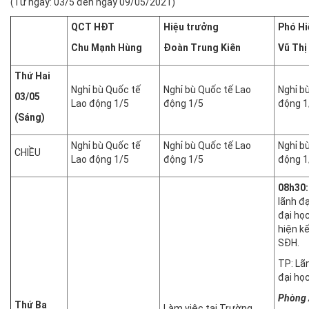
(Từ ngày: 03/5 đến ngày 09/05/2021)
QCT HĐT
Hiệu trưởng
Phó Hi
Chu Mạnh Hùng
Đoàn Trung Kiên
Vũ Thị
Thứ Hai
Nghỉ bù Quốc tế
Nghỉ bù Quốc tế Lao
Nghỉ b
03/05
Lao động 1/5
động 1/5
động 1
(Sáng)
Nghỉ bù Quốc tế
Nghỉ bù Quốc tế Lao
Nghỉ b
CHIỀU
Lao động 1/5
động 1/5
động 1
08h30:
lãnh đ
đại họ
hiện k
SĐH.
TP: Lã
đại họ
Phòng 
Thứ Ba
Làm việc tại Trường