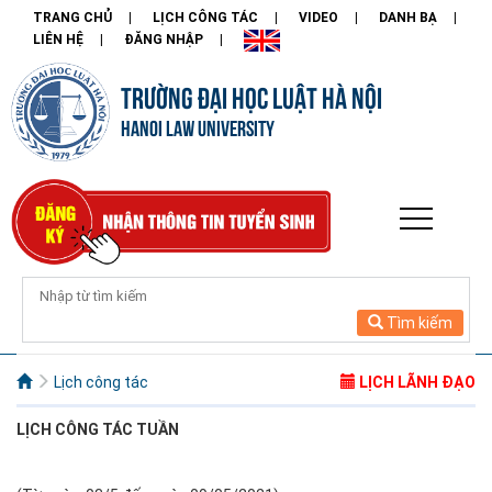
TRANG CHỦ
LỊCH CÔNG TÁC
VIDEO
DANH BẠ
LIÊN HỆ
ĐĂNG NHẬP
TRƯỜNG ĐẠI HỌC LUẬT HÀ NỘI
HANOI LAW UNIVERSITY
Tìm kiếm
Lịch công tác
LỊCH LÃNH ĐẠO
LỊCH CÔNG
TÁC TUẦN