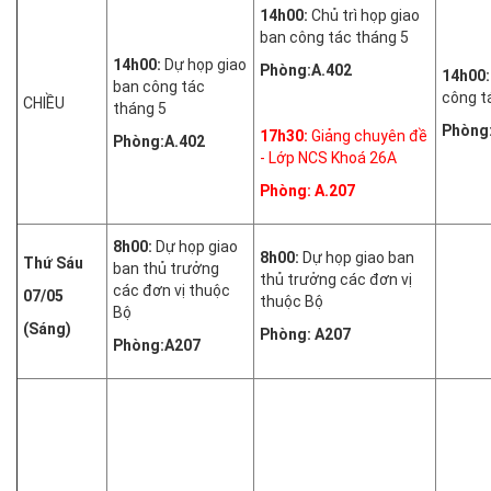
14h00:
Chủ trì họp giao
ban công tác tháng 5
14h00:
Dự họp giao
Phòng:A.402
14h00
ban công tác
công t
CHIỀU
tháng 5
Phòng
17h30:
Giảng chuyên đề
Phòng:A.402
- Lớp NCS Khoá 26A
Phòng: A.207
8h00:
Dự họp giao
8h00:
Dự họp giao ban
Thứ Sáu
ban thủ trưởng
thủ trưởng các đơn vị
các đơn vị thuộc
07/05
thuộc Bộ
Bộ
(Sáng)
Phòng: A207
Phòng:A207