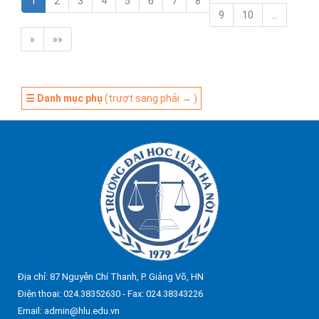
1
2
3
4
5
6
7
8
9
10
…
»
»»
☰ Danh mục phụ
(trượt sang phải → )
Địa chỉ: 87 Nguyễn Chí Thanh, P. Giảng Võ, HN
Điện thoại: 024.38352630 - Fax: 024.38343226
Email: admin@hlu.edu.vn