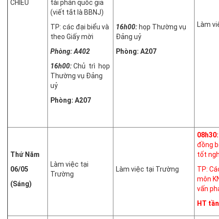
CHIỀU
tài phán quốc gia
(viết tắt là BBNJ)
Làm vi
TP: các đại biểu và
16h00:
họp Thường vụ
theo Giấy mời
Đảng uỷ
Phòng: A402
Phòng: A207
16h00:
Chủ trì họp
Thường vụ Đảng
uỷ
Phòng: A207
08h30:
đồng b
Thứ Năm
tốt ngh
Làm việc tại
06/05
Làm việc tại Trường
TP: Cá
Trường
môn KN
(Sáng)
vấn phá
HT tần