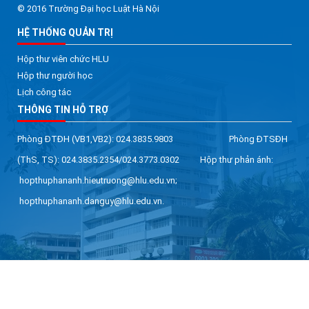
© 2016 Trường Đại học Luật Hà Nội
HỆ THỐNG QUẢN TRỊ
Hộp thư viên chức HLU
Hộp thư người học
Lịch công tác
THÔNG TIN HỖ TRỢ
Phòng ĐTĐH (VB1,VB2): 024.3835.9803 Phòng ĐTSĐH
(ThS, TS): 024.3835.2354/024.3773.0302 Hộp thư phản ánh:
hopthuphananh.hieutruong@hlu.edu.vn;
hopthuphananh.danguy@hlu.edu.vn.