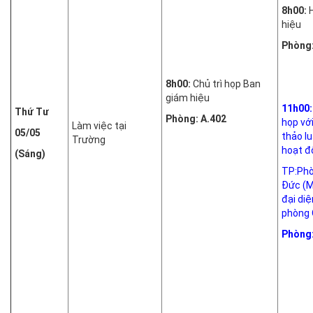
8h00:
hiệu
Phòng:
8h00:
Chủ trì họp Ban
giám hiệu
11h00:
Thứ Tư
Phòng: A.402
họp với
Làm việc tại
05/05
thảo l
Trường
hoạt độ
(Sáng)
TP:Ph
Đức (M
đại diệ
phòng 
Phòng: