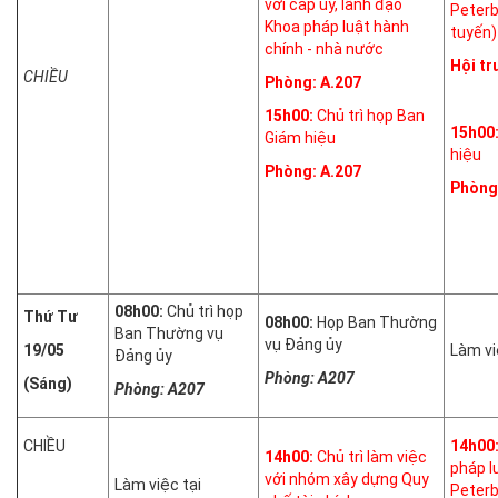
với cấp uỷ, lãnh đạo
Peterb
Khoa pháp luật hành
tuyến)
chính - nhà nước
Hội t
CHIỀU
Phòng: A.207
15h00:
Chủ trì họp Ban
15h00
Giám hiệu
hiệu
Phòng: A.207
Phòng
08h00:
Chủ trì họp
Thứ Tư
08h00:
Họp Ban Thường
Ban Thường vụ
vụ Đảng ủy
19/05
Làm vi
Đảng ủy
Phòng: A207
(Sáng)
Phòng: A207
CHIỀU
14h00
14h00:
Chủ trì làm việc
pháp l
với nhóm xây dựng Quy
Làm việc tại
Peterb