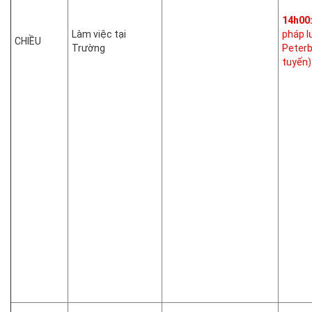
14h00
Làm việc tại
pháp l
CHIỀU
Trường
Peterb
tuyến)