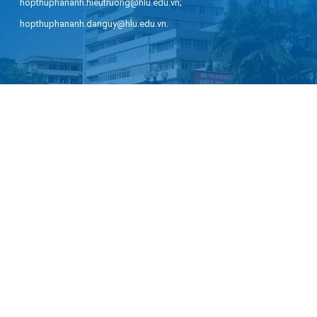
hopthuphananh.hieutruong@hlu.edu.vn;
hopthuphananh.danguy@hlu.edu.vn.