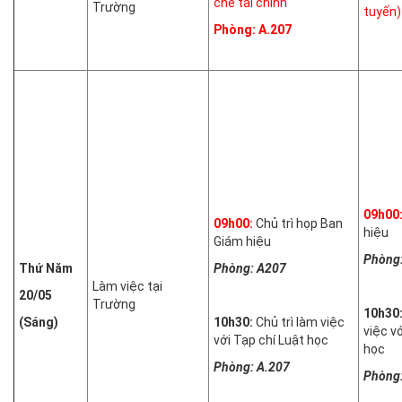
chế tài chính
Trường
tuyến)
Phòng: A.207
09h00
09h00:
Chủ trì họp Ban
hiệu
Giám hiệu
Phòng
Thứ Năm
Phòng: A207
Làm việc tại
20/05
Trường
10h30
(Sáng)
10h30:
Chủ trì làm việc
việc v
với Tạp chí Luật học
học
Phòng: A.207
Phòng: