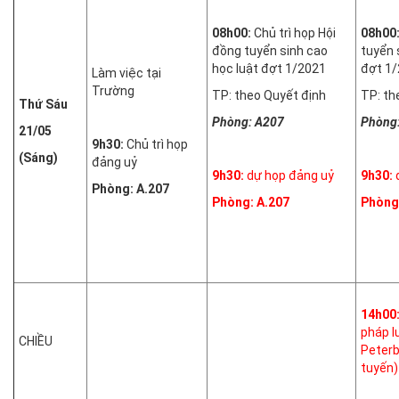
08h00:
Chủ trì họp Hội
08h00
đồng tuyển sinh cao
tuyển 
học luật đợt 1/2021
đợt 1
Làm việc tại
Trường
TP: theo Quyết định
TP: th
Thứ Sáu
Phòng: A207
Phòng
21/05
9h30:
Chủ trì họp
(Sáng)
đảng uỷ
9h30:
dự họp đảng uỷ
9h30:
Phòng: A.207
Phòng: A.207
Phòng
14h00
pháp l
CHIỀU
Peterb
tuyến)