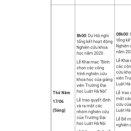
08h00:
C
8h00:
Dự Hội nghị
tổng kế
tổng kết hoạt động
Nghiên 
Nghiên cứu khoa
năm 20
học năm 2020.
Lễ Khai
Lễ Khai mạc “Bình
các côn
chọn các công
cứu kho
trình nghiên cứu
viên Tr
khoa học của giảng
Luật Hà
viên Trường Đại
học Luật Hà Nội”
Thứ Năm
Lễ trao 
mắt cá
Lễ trao quyết định
17/06
cứu của
và ra mắt các
(Sáng)
Luật Hà 
nhóm nghiên cứu
của Trường Đại
Lễ Bế m
học Luật Hà Nội.
nghiên 