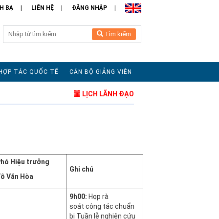
H BẠ
LIÊN HỆ
ĐĂNG NHẬP
Tìm kiếm
HỢP TÁC QUỐC TẾ
CÁN BỘ GIẢNG VIÊN
LỊCH LÃNH ĐẠO
hó Hiệu trưởng
Ghi chú
ô Văn Hòa
9h00:
Họp rà
soát công tác chuẩn
bị Tuần lễ nghiên cứu