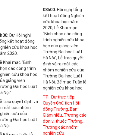
08h00:
Hội nghị tổng
kết hoạt động Nghiên
cứu khoa học năm
2020; Lễ Khai mạc
“Bình chọn các công
h00:
Dự Hội nghị
trình nghiên cứu khoa
ổng kết hoạt động
học của giảng viên
ghiên cứu khoa học
Trường Đại học Luật
ăm 2020.
Hà Nội”; Lễ trao quyết
ễ Khai mạc “Bình
định và ra mắt các
họn các công trình
nhóm nghiên cứu của
ghiên cứu khoa học
Trường Đại học Luật
ủa giảng viên
Hà Nội; Bế mạc Tuần lễ
rường Đại học Luật
nghiên cứu khoa học.
à Nội”
TP: Dự trực tiếp:
ễ trao quyết định và
Quyền Chủ tịch Hội
a mắt các nhóm
đồng Trường, Ban
ghiên cứu của
Giám hiệu, Trưởng các
rường Đại học Luật
đơn vị thuộc Trường,
à Nội.
Trưởng các nhóm
nghiên cứu
ễ Bế mạc Tuần lễ