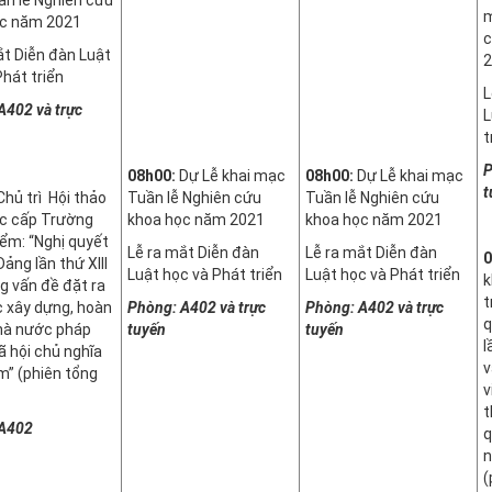
m
ọc năm 2021
c
ắt Diễn đàn Luật
2
Phát triển
L
 A402
và trực
L
t
P
08h00:
Dự Lễ khai mạc
08h00:
Dự Lễ khai mạc
t
hủ trì Hội thảo
Tuần lễ Nghiên cứu
Tuần lễ Nghiên cứu
c cấp Trường
khoa học năm 2021
khoa học năm 2021
ểm: “Nghị quyết
Lễ ra mắt Diễn đàn
Lễ ra mắt Diễn đàn
0
Đảng lần thứ XIII
Luật học và Phát triển
Luật học và Phát triển
k
g vấn đề đặt ra
t
c xây dựng, hoàn
Phòng: A402
và trực
Phòng: A402
và trực
q
hà nước pháp
tuyến
tuyến
l
̃ hội chủ nghĩa
v
m” (phiên tổng
v
t
 A402
q
n
(