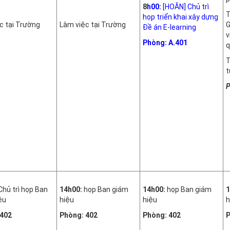
8
h00:
[HOÃN] Chủ trì
T
họp triển khai xây dựng
c tại Trường
Làm việc tại Trường
G
Đề án E-learning
v
Phòng: A.401
q
T
t
P
Chủ trì họp Ban
14h00:
họp Ban giám
14h00:
họp Ban giám
1
ệu
hiệu
hiệu
h
 402
Phòng: 402
Phòng: 402
P