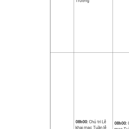
Trường
08h00:
Chủ trì Lễ
08h00:
C
khai mạc Tuần lễ
mạc Tuầ