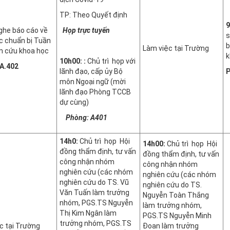
TP: Theo Quyết định
9
he báo cáo về
Họp trực tuyến
s
c chuẩn bị Tuần
b
Làm việc tại Trường
ên cứu khoa học
k
10h00:
:
Chủ trì họp với
A.402
lãnh đạo, cấp ủy Bộ
P
môn Ngoại ngữ (mời
lãnh đạo Phòng TCCB
dự cùng)
Phòng: A401
14h0:
Chủ trì họp Hội
14h00:
Chủ trì họp Hội
đồng thẩm định, tư vấn
đồng thẩm định, tư vấn
công nhận nhóm
công nhận nhóm
nghiên cứu (các nhóm
nghiên cứu (các nhóm
nghiên cứu do TS. Vũ
nghiên cứu do TS.
Văn Tuấn làm trưởng
Nguyễn Toàn Thắng
nhóm, PGS.TS Nguyễn
làm trưởng nhóm,
Thị Kim Ngân làm
PGS.TS Nguyễn Minh
trưởng nhóm, PGS.TS
c tại Trường
Đoan làm trưởng