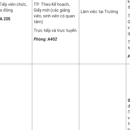
k
Tiếp viên chức,
TP: Theo Kế hoạch,
t
ao động
Giấy mời (các giảng
Làm việc tại Trường
viên, sinh viên có quan
T
A.205
tâm)
G
v
Trực tiếp và trực tuyến
q
Phòng: A402
T
t
P
0
đ
T
v
t
p