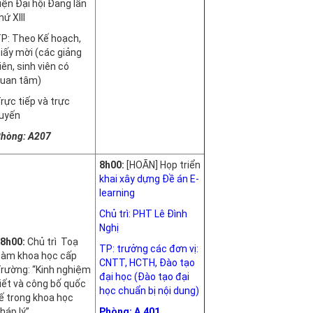
iện Đại hội Đảng lần
hứ XIII
P: Theo Kế hoạch,
iấy mời (các giảng
iên, sinh viên có
uan tâm)
rực tiếp và trực
uyến
hòng: A207
8h00:
[HOÃN] Họp triển
khai xây dựng Đề án E-
learning
Chủ trì: PHT Lê Đình
Nghị
8h00:
Chủ trì Toạ
TP: trưởng các đơn vị:
àm khoa học cấp
CNTT, HCTH, Đào tạo
rường: “Kinh nghiệm
đại học (Đào tạo đại
iết và công bố quốc
học chuẩn bị nội dung)
ế trong khoa học
háp lý”
Phòng: A.401