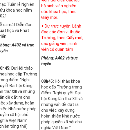
ạc Tuần lễ Nghiên
bộ sinh viên nghiên
ứu khoa học năm
cứu khoa học, theo
021
Giấy mời.
ễ ra mắt Diễn đàn
+ Dự trực tuyến: Lãnh
uật học và Phát
đạo các đơn vị thuộc
riển
Trường, theo Giấy mời,
các giảng viên, sinh
hòng: A402
và trực
viên có quan tâm
uyến
Phòng: A402
và trực
tuyến
8h45:
Dự Hội thảo
hoa học cấp Trường
rọng điểm: “Nghị
08h45:
Hội thảo khoa
uyết Đại hội Đảng
học cấp Trường trọng
ần thứ XIII và những
điểm: “Nghị quyết Đại
ấn đề đặt ra cho
hội Đảng lần thứ XIII và
iệc xây dựng, hoàn
những vấn đề đặt ra
hiện Nhà nước pháp
cho việc xây dựng,
uyền xã hội chủ
hoàn thiện Nhà nước
ghĩa Việt Nam”
pháp quyền xã hội chủ
phiên tổng thể)
nghĩa Việt Nam”