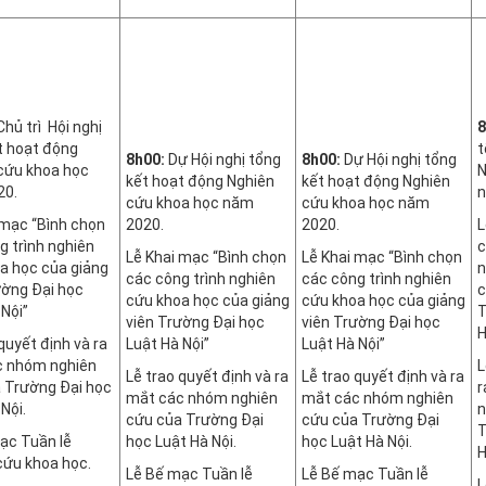
hủ trì Hội nghị
8
t hoạt động
t
8h00:
Dự Hội nghị tổng
8h00:
Dự Hội nghị tổng
cứu khoa học
N
kết hoạt động Nghiên
kết hoạt động Nghiên
20.
n
cứu khoa học năm
cứu khoa học năm
 mạc “Bình chọn
2020.
2020.
L
g trình nghiên
c
Lễ Khai mạc “Bình chọn
Lễ Khai mạc “Bình chọn
a học của giảng
n
các công trình nghiên
các công trình nghiên
ường Đại học
c
cứu khoa học của giảng
cứu khoa học của giảng
 Nội”
T
viên Trường Đại học
viên Trường Đại học
H
quyết định và ra
Luật Hà Nội”
Luật Hà Nội”
c nhóm nghiên
L
Lễ trao quyết định và ra
Lễ trao quyết định và ra
 Trường Đại học
r
mắt các nhóm nghiên
mắt các nhóm nghiên
Nội.
n
cứu của Trường Đại
cứu của Trường Đại
T
ạc Tuần lễ
học Luật Hà Nội.
học Luật Hà Nội.
H
cứu khoa học.
Lễ Bế mạc Tuần lễ
Lễ Bế mạc Tuần lễ
L