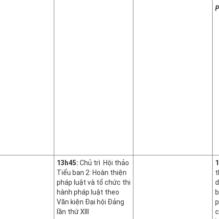
P
13h45:
Chủ trì Hội thảo
1
Tiểu ban 2: Hoàn thiện
t
pháp luật và tổ chức thi
d
hành pháp luật theo
b
Văn kiện Đại hội Đảng
p
lần thứ XIII
c