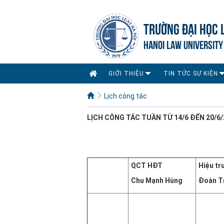
TRƯỜNG ĐẠI HỌC 
HANOI LAW UNIVERSITY
GIỚI THIỆU
TIN TỨC SỰ KIỆN
Lịch công tác
LỊCH CÔNG
TÁC TUẦN TỪ 14/6 ĐẾN 20/6/
QCT HĐT
Hiệu tr
Chu Mạnh Hùng
Đoàn T