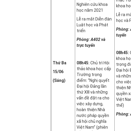
Nghiên cứu khoa
khoa h
học năm 2021
Lễ ra m
Lễ ra mắt Diễn đàn
học và 
Luật học và Phát
Phòng:
triển
tuyến
Phòng: A402
và
trực tuyến
08h45:
C
khoa họ
Thứ Ba
08h45:
Chủ trì Hội
trọng đi
thảo khoa học cấp
Đại hội 
15/06
Trường trọng
và nhữn
(Sáng)
điểm: “Nghị quyết
cho việ
Đại hội Đảng lần
thiện N
thứ XIII và những
quyền xa
vấn đề đặt ra cho
Việt Na
việc xây dựng,
thể)
hoàn thiện Nhà
Phòng:
nước pháp quyền
xã hội chủ nghĩa
Việt Nam” (phiên