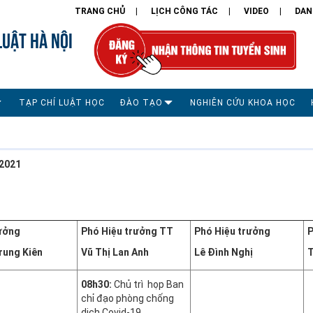
TRANG CHỦ
LỊCH CÔNG TÁC
VIDEO
DAN
LUẬT HÀ NỘI
TẠP CHÍ LUẬT HỌC
ĐÀO TẠO
NGHIÊN CỨU KHOA HỌC
2021
ưởng
Phó Hiệu trưởng TT
Phó Hiệu trưởng
P
rung Kiên
Vũ Thị Lan Anh
Lê Đình Nghị
T
08h30:
Chủ trì họp Ban
chỉ đạo phòng chống
dịch Covid-19