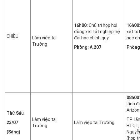
16h00:
Chủ trì họp hội
16h00
đồng xét tốt nghiệp hệ
xét tố
CHIỀU
Làm việc tại
đại học chính quy
học ch
Trường
Phòng: A.207
Phòng
08h00
lãnh đ
Arizon
Thứ Sáu
Làm việc tại
TP: lã
23/07
Làm việc tại Trường
Trường
HTQT,
(Sáng)
Nguyễn
(họp t