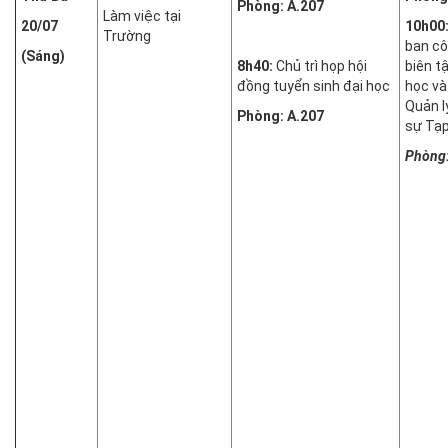
Phòng: A.207
Làm việc tại
20/07
10h00
Trường
ban cô
(Sáng)
8h40:
Chủ trì họp hội
biên t
đồng tuyển sinh đại học
học v
Quản l
Phòng: A.207
sự Tạp
Phòng