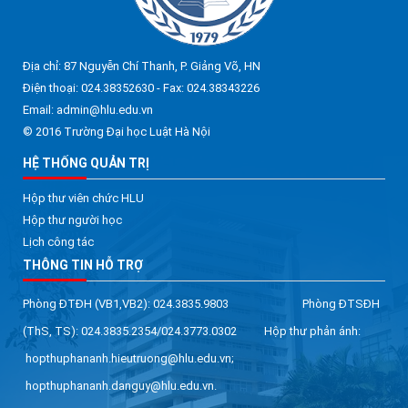
Địa chỉ: 87 Nguyễn Chí Thanh, P. Giảng Võ, HN
Điện thoại: 024.38352630 - Fax: 024.38343226
Email: admin@hlu.edu.vn
© 2016 Trường Đại học Luật Hà Nội
HỆ THỐNG QUẢN TRỊ
Hộp thư viên chức HLU
Hộp thư người học
Lịch công tác
THÔNG TIN HỖ TRỢ
Phòng ĐTĐH (VB1,VB2): 024.3835.9803 Phòng ĐTSĐH
(ThS, TS): 024.3835.2354/024.3773.0302 Hộp thư phản ánh:
hopthuphananh.hieutruong@hlu.edu.vn;
hopthuphananh.danguy@hlu.edu.vn.