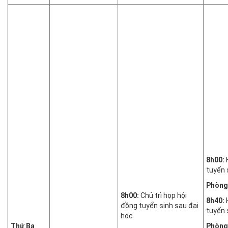
8h00:
tuyển 
Phòng
8h00:
Chủ trì họp hội
8h40:
đồng tuyển sinh sau đại
tuyển 
học
Thứ Ba
Phòng