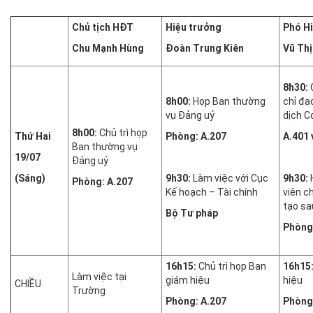
Chủ tịch HĐT
Hiệu trưởng
Phó H
Chu Mạnh Hùng
Đoàn Trung Kiên
Vũ Thị
8h30:
C
8h00:
Họp Ban thường
chỉ đạ
vụ Đảng uỷ
dịch C
8h00:
Chủ trì họp
Thứ Hai
Phòng: A.207
A.401 
Ban thường vụ
19/07
Đảng uỷ
(Sáng)
9h30:
Làm việc với Cục
9h30:
Phòng: A.207
Kế hoạch – Tài chính
viên c
tạo sa
Bộ Tư pháp
Phòng
16h15:
Chủ trì họp Ban
16h15
Làm việc tại
giám hiệu
hiệu
CHIỀU
Trường
Phòng: A.207
Phòng