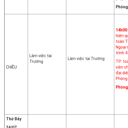
Phòng
14h00
hiện q
toàn 
Ngoại 
trình 
Làm việc tại
Làm việc tại Trường
Trường
TP: to
CHIỀU
viên c
đại di
Phòng
Phòng
Thứ
Bảy
24/07