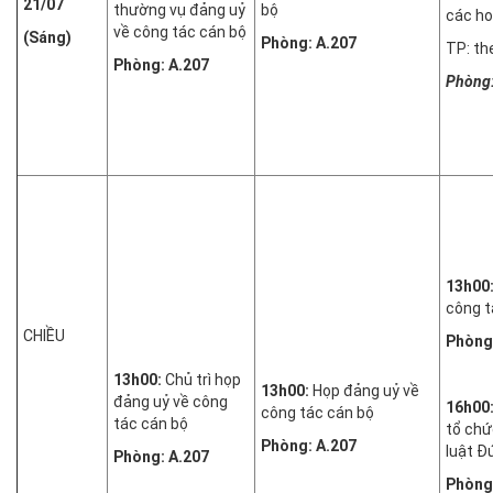
21/07
thường vụ đảng uỷ
bộ
các ho
về công tác cán bộ
(Sáng)
Phòng: A.207
TP: th
Phòng: A.207
Phòng
13h00
công t
CHIỀU
Phòng
13h00:
Chủ trì họp
13h00:
Họp đảng uỷ về
đảng uỷ về công
16h00
công tác cán bộ
tác cán bộ
tổ chứ
Phòng: A.207
luật Đ
Phòng: A.207
Phòng