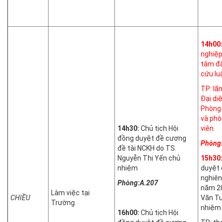
14h00
nghiệp
tâm đà
cứu lu
TP: lã
Đại di
Phòng 
và phò
14h30:
Chủ tịch Hội
viên.
đồng duyệt đề cương
Phòng
đề tài NCKH do TS.
Nguyễn Thị Yến chủ
15h30
nhiệm
duyệt 
nghiên
Phòng:A.207
năm 20
Làm việc tại
CHIỀU
Văn T
Trường
nhiệm
16h00:
Chủ tịch Hội