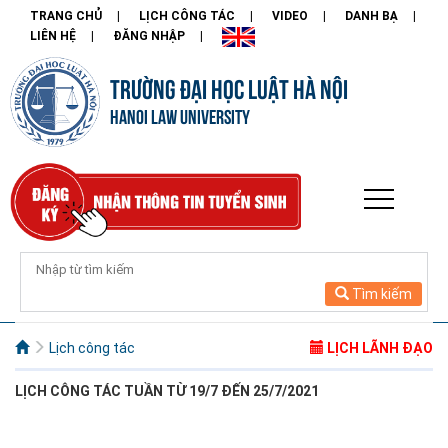
TRANG CHỦ
LỊCH CÔNG TÁC
VIDEO
DANH BẠ
LIÊN HỆ
ĐĂNG NHẬP
TRƯỜNG ĐẠI HỌC LUẬT HÀ NỘI
HANOI LAW UNIVERSITY
Tìm kiếm
Lịch công tác
LỊCH LÃNH ĐẠO
LỊCH CÔNG
TÁC TUẦN
TỪ 19/7 ĐẾN 25/7/2021