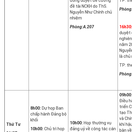
đồng duyệt đề cương
TP: th
đề tài NCKH do ThS.
Phòng
Nguyễn Như Chính chủ
nhiệm
Phòng:A.207
16h30
duyệt 
nghiên
năm 2
Nguyễ
là chủ
TP: th
Phòng
09h00
Điều h
triển 
8h00:
Dự họp Ban
tạo Th
chấp hành Đảng bộ
và Chí
khối
10h00:
Họp thường vụ
Thứ Tư
khí hậ
10h00:
Chủ trì họp
đảng uỷ về công tác cán
bàn về 