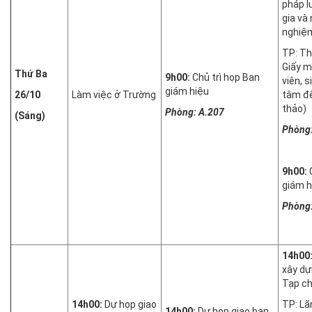
pháp l
gia và
nghiệm
TP: Th
Giấy m
Thứ Ba
9h00:
Chủ trì họp Ban
viên, 
giám hiệu
26/10
Làm việc ở Trường
tâm đế
thảo)
Phòng: A.207
(Sáng)
Phòng:
9h00:
giám h
Phòng:
14h00
xây d
Tạp ch
14h00:
Dự họp giao
TP: Lã
14h00:
Dự họp giao ban