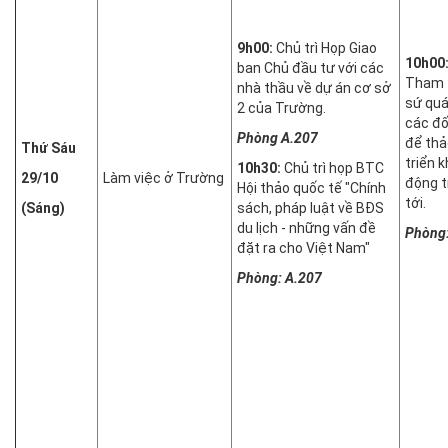
9h00:
Chủ trì Họp Giao
10h00
ban Chủ đầu tư với các
Tham t
nhà thầu về dự án cơ sở
sứ qu
2 của Trường.
các đố
Phòng A.207
để thả
Thứ Sáu
triển 
10h30:
Chủ trì họp BTC
29/10
Làm việc ở Trường
động t
Hội thảo quốc tế "Chính
tới.
(Sáng)
sách, pháp luật về BĐS
du lịch - những vấn đề
Phòng:
đặt ra cho Việt Nam"
Phòng: A.207