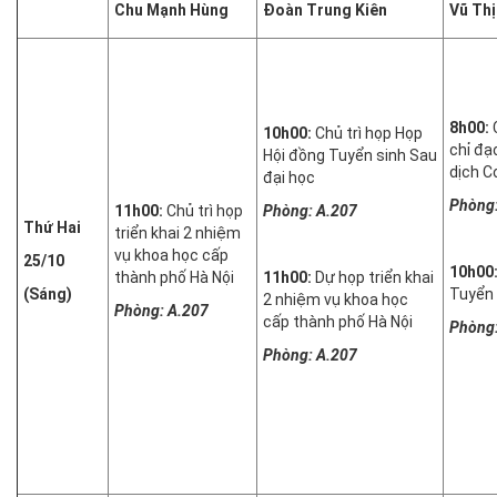
Chu Mạnh Hùng
Đoàn Trung Kiên
Vũ Thị
8h00:
10h00:
Chủ trì họp Họp
chỉ đạ
Hội đồng Tuyển sinh Sau
dịch C
đại học
Phòng:
11h00:
Chủ trì họp
Phòng: A.207
Thứ Hai
triển khai 2 nhiệm
vụ khoa học cấp
25/10
10h00
thành phố Hà Nội
11h00:
Dự họp triển khai
(Sáng)
Tuyển 
2 nhiệm vụ khoa học
Phòng: A.207
cấp thành phố Hà Nội
Phòng:
Phòng: A.207