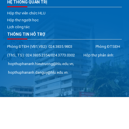
HỆ THỐNG QUẢN TRỊ
Hộp thư viên chức HLU
Hộp thư người học
Lịch công tác
THÔNG TIN HỖ TRỢ
Phòng ĐTĐH (VB1,VB2): 024.3835.9803 Phòng ĐTSĐH
(ThS, TS): 024.3835.2354/024.3773.0302 Hộp thư phản ánh:
hopthuphananh.hieutruong@hlu.edu.vn;
hopthuphananh.danguy@hlu.edu.vn.