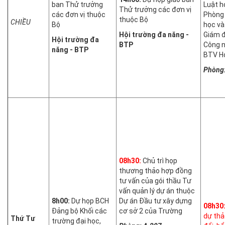
ban Thử trưởng
Luật h
Thử trưởng các đơn vị
các đơn vị thuộc
Phòng 
thuộc Bộ
CHIỀU
Bộ
học và 
Hội trường đa năng -
Giám 
Hội trường đa
BTP
Công n
năng - BTP
BTV H
Phòng:
08h30:
Chủ trì họp
thương thảo hợp đồng
tư vấn của gói thầu Tư
vấn quản lý dự án thuộc
8h00:
Dự họp BCH
Dự án Đầu tư xây dựng
08h30
Đảng bộ Khối các
cơ sở 2 của Trường
dự thả
Thứ Tư
trường đại học,