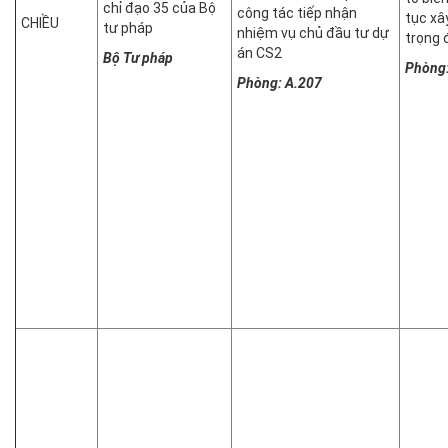
chỉ đạo 35 của Bộ
công tác tiếp nhận
tục xâ
CHIỀU
tư pháp
nhiệm vụ chủ đầu tư dự
trọng 
án CS2
Bộ Tư pháp
Phòng:
Phòng: A.207