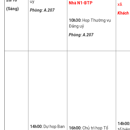
uỷ
Nhà N1-BTP
xã.
(Sáng)
Phòng: A.207
Khách 
10h30:
Họp Thường vụ
Đảng uỷ
Phòng: A.207
14h00
14h00:
Dự họp Ban
16h00:
Chủ trì họp Tổ
tổ biê