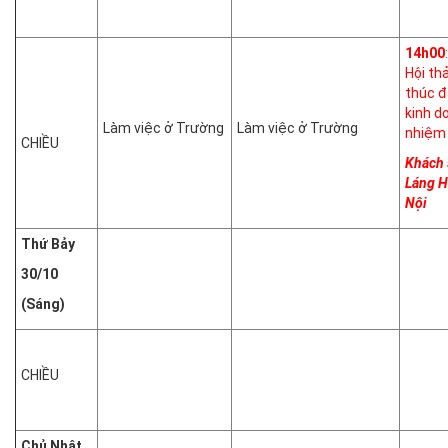
14h00
Hội th
thúc đ
kinh d
Làm việc ở Trường
Làm việc ở Trường
nhiệm 
CHIỀU
Khách 
Láng H
Nội
Thứ
Bảy
30/10
(Sáng)
CHIỀU
Chủ Nhật