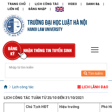
TRANG CHỦ
LỊCH CÔNG TÁC
VIDEO
DANH BẠ
LIÊN HỆ
ĐĂNG NHẬP
TRƯỜNG ĐẠI HỌC LUẬT HÀ NỘI
HANOI LAW UNIVERSITY
Tìm kiếm
Lịch công tác
LỊCH LÃNH ĐẠO
LỊCH CÔNG
TÁC TU
Ầ
N
TỪ 25/10 ĐẾN 31/10/2021
Chủ Tịch HĐT
Hiệu trưởng
Phó H