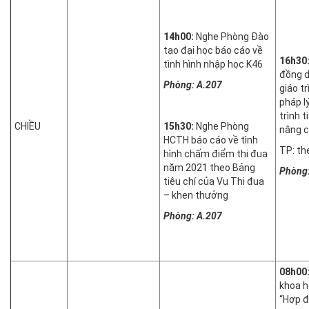
14h00:
Nghe Phòng Đào
tạo đại học báo cáo về
16h30
tình hình nhập học K46
đồng 
Phòng: A.207
giáo t
pháp l
trình 
CHIỀU
15h30:
Nghe Phòng
nâng c
HCTH báo cáo về tình
TP: th
hình chấm điểm thi đua
năm 2021 theo Bảng
Phòng:
tiêu chí của Vụ Thi đua
– khen thưởng
Phòng: A.207
08h00
khoa h
“Hợp 