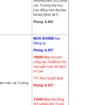
thưởng năm 2022 Khối
các Trường Đại học,
Cao đẳng trên địa bàn
Hà Nội (Khối 487).
Phòng: A.402
8h30: [HOÃN]
Họp
Đảng uỷ
Phòng: A.207
10h00: H
ọp rà soát
công tác chuẩn bị cho
trao giải cuộc thi Sprit
of Law.
TP: theo Quyết định.
àm việc tại Trường
Phòng: A.207
11h00: H
ọp Hội đồng
tốt nghiệp lớp Trung