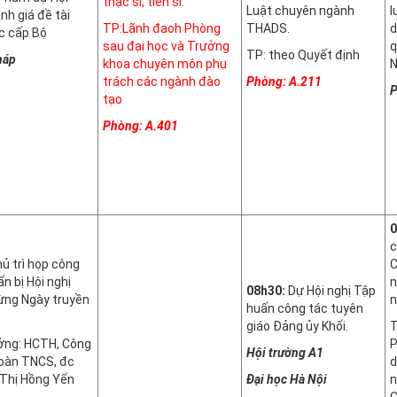
thạc sĩ, tiến sĩ.
Luật chuyên ngành
l
nh giá đề tài
TP:Lãnh đaoh Phòng
THADS.
d
c cấp Bộ
sau đại học và Trưởng
q
TP: theo Quyết định
háp
khoa chuyên môn phụ
trách các ngành đào
Phòng: A.211
P
tạo
Phòng: A.401
0
c
ủ trì họp công
C
n bị Hội nghị
n
08h30:
Dự Hội nghị Tập
ng Ngày truyền
n
huấn công tác tuyên
giáo Đảng ủy Khối.
T
ởng: HCTH, Công
P
Hội trường A1
oàn TNCS, đc
d
Thị Hồng Yến
Đại học Hà Nội
n
C