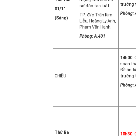
trường 
sở đào tạo luật.
01/11
Phòng: 
TP: đ/c Trần Kim
(Sáng)
Liễu, Hoàng Ly Anh,
Phạm Văn Hạnh.
Phòng: A.401
14h00:
soạn th
Đề án t
CHIỀU
trường 
Phòng: 
Thứ Ba
10h30: