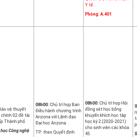
Y tế.
Phòng: A.401
08h00:
Chủ trì họp Hội
08h00:
Chủ trì họp Ban
0
Bảo vệ thuyết
đồng xét học bổng
Điều hành chương trình
m
 chính 02 đề tài
khuyến khích học tập
Arizona với Lãnh đạo
t
p Thành phố.
học kỳ 2 (2020-2021)
Đại học Arizona.
p
cho sinh viên các khóa
 học Công nghệ
TP: theo Quyết định
45
S