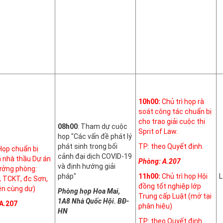
10h00:
Chủ trì họp rà
soát công tác chuẩn bị
cho trao giải cuộc thi
08h00
: Tham dự cuộc
Sprit of Law.
họp "Các vấn đề phát lý
phát sinh trong bối
TP: theo Quyết định.
Họp chuẩn bị
cảnh đại dịch COVID-19
n nhà thầu Dự án
Phòng: A.207
và định hướng giải
ưởng phòng:
pháp"
11h00:
Chủ trì họp Hội
L
, TCKT, đc Sơn,
đồng tốt nghiệp lớp
ền cùng dự)
Phòng họp Hoa Mai,
Trung cấp Luật (mở tại
1A8 Nhà Quốc Hội. BĐ-
A.207
phân hiệu)
HN
TP: theo Quyết định