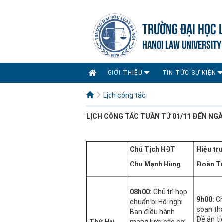
TRƯỜNG ĐẠI HỌC 
HANOI LAW UNIVERSITY
GIỚI THIỆU
TIN TỨC SỰ KIỆN
Lịch công tác
LỊCH CÔNG
TÁC TUẦN
TỪ 01/11 ĐẾN NGÀ
Chủ Tịch HĐT
Hiệu tr
Chu Mạnh Hùng
Đoàn T
08h00:
Chủ trì họp
9h00:
Ch
chuẩn bị Hội nghị
soạn th
Ban điều hành
Đề án t
Thứ Hai
mạng lưới các cơ