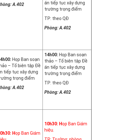
án tiếp tục xây dựng
hòng: A.402
trường trọng điểm
TP: theo QĐ
Phòng: A.402
14h00:
Họp Ban soạn
4h00:
Họp Ban soạn
thảo – Tổ biên tập Đề
hảo – Tổ biên tập Đề
án tiếp tục xây dựng
n tiếp tục xây dựng
trường trọng điểm
rường trọng điểm
TP: theo QĐ
hòng: A.402
Phòng: A.402
10h30: H
ọp Ban Giám
hiệu.
0h30: H
ọp Ban Giám
iệu.
TP: Trưởng: phòng