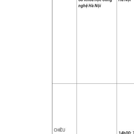
nghệ Hà Nội
CHIỀU
14h00: