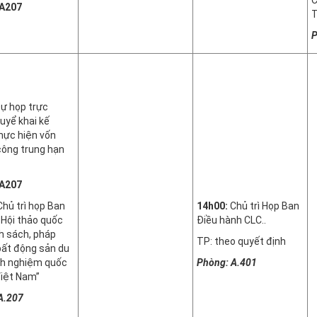
 A207
T
P
ự họp trực
uyể khai kế
hực hiện vốn
công trung hạn
 A207
Chủ trì họp Ban
14h00:
Chủ trì Họp Ban
 Hội thảo quốc
Điều hành CLC..
nh sách, pháp
TP: theo quyết định
 bất động sản du
inh nghiệm quốc
Phòng: A.401
Việt Nam”
A.207