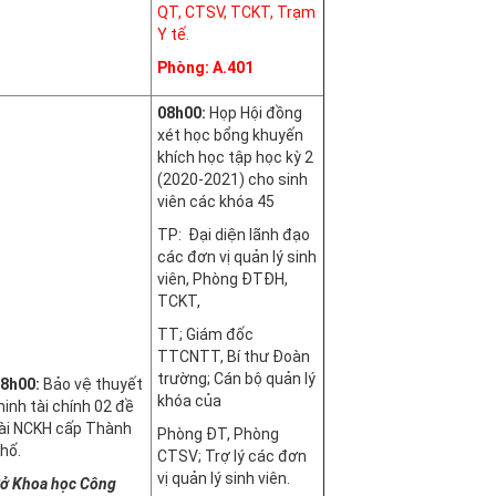
QT, CTSV, TCKT, Trạm
Y tế.
Phòng: A.401
08h00:
Họp Hội đồng
xét học bổng khuyến
khích học tập học kỳ 2
(2020-2021) cho sinh
viên các khóa 45
TP: Đại diện lãnh đạo
các đơn vị quản lý sinh
viên, Phòng ĐTĐH,
TCKT,
TT; Giám đốc
TTCNTT, Bí thư Đoàn
trường; Cán bộ quản lý
8h00:
Bảo vệ thuyết
khóa của
inh tài chính 02 đề
ài NCKH cấp Thành
Phòng ĐT, Phòng
hố.
CTSV; Trợ lý các đơn
vị quản lý sinh viên.
ở Khoa học Công