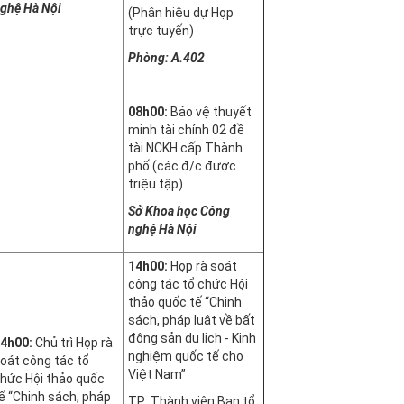
ghệ Hà Nội
(Phân hiệu dự Họp
trực tuyến)
Phòng: A.402
08h00:
Bảo vệ thuyết
minh tài chính 02 đề
tài NCKH cấp Thành
phố (các đ/c được
triệu tập)
Sở Khoa học Công
nghệ Hà Nội
14h00:
Họp rà soát
công tác tổ chức Hội
thảo quốc tế “Chinh
sách, pháp luật về bất
động sản du lịch - Kinh
4h00:
Chủ trì Họp rà
nghiệm quốc tế cho
oát công tác tổ
Việt Nam”
hức Hội thảo quốc
ế “Chinh sách, pháp
TP: Thành viên Ban tổ