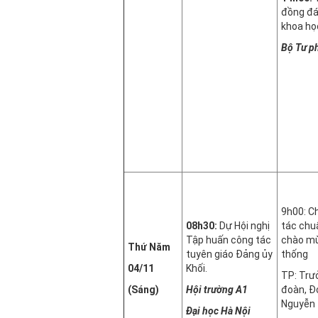
đồng đá
khoa họ
Bộ Tư p
9h00: Ch
08h30:
Dự Hội nghị
tác chuẩ
Tập huấn công tác
chào mừ
Thứ Năm
tuyên giáo Đảng ủy
thống
04/11
Khối.
TP: Trư
(Sáng)
Hội trường A1
đoàn, Đ
Nguyễn 
Đại học Hà Nội