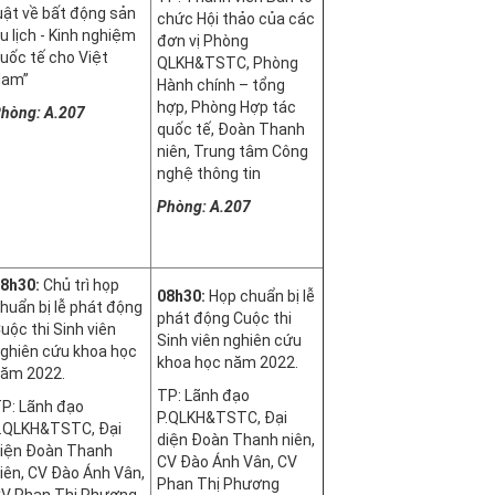
uật về bất động sản
chức Hội thảo của các
u lịch - Kinh nghiệm
đơn vị Phòng
uốc tế cho Việt
QLKH&TSTC, Phòng
Nam”
Hành chính – tổng
hợp, Phòng Hợp tác
hòng: A.207
quốc tế, Đoàn Thanh
niên, Trung tâm Công
nghệ thông tin
Phòng: A.207
8h30:
Chủ trì họp
08h30:
Họp chuẩn bị lễ
huẩn bị lễ phát động
phát động Cuộc thi
uộc thi Sinh viên
Sinh viên nghiên cứu
ghiên cứu khoa học
khoa học năm 2022.
ăm 2022.
TP: Lãnh đạo
P: Lãnh đạo
P.QLKH&TSTC, Đại
.QLKH&TSTC, Đại
diện Đoàn Thanh niên,
iện Đoàn Thanh
CV Đào Ánh Vân, CV
iên, CV Đào Ánh Vân,
Phan Thị Phương
V Phan Thị Phương