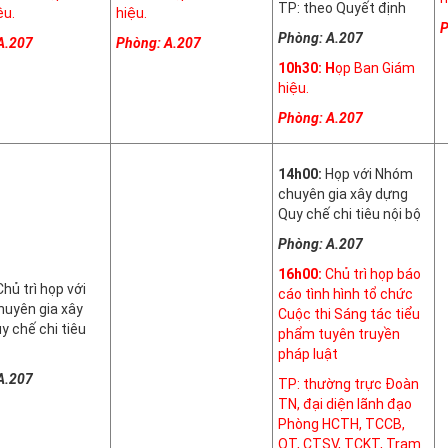
TP: theo Quyết định
ệu.
hiệu.
P
Phòng: A.207
A.207
Phòng: A.207
10h30: H
ọp Ban Giám
hiệu.
Phòng: A.207
14h00:
Họp với Nhóm
chuyên gia xây dựng
Quy chế chi tiêu nội bộ
Phòng: A.207
16h00:
Chủ trì họp báo
Chủ trì họp với
cáo tình hình tổ chức
uyên gia xây
Cuộc thi Sáng tác tiểu
y chế chi tiêu
phẩm tuyên truyền
pháp luật
A.207
TP: thường trực Đoàn
TN, đại diện lãnh đạo
Phòng HCTH, TCCB,
QT, CTSV, TCKT, Trạm