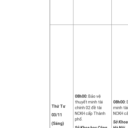
08h00:
Bảo vệ
thuyết minh tài
08h00:
Thứ Tư
chính 02 đề tài
minh tài
NCKH cấp Thành
NCKH cấ
03/11
phố.
Sở Khoa
(Sáng)
Sở Khoa học Công
Hà Nội