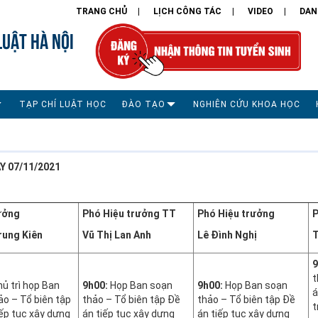
TRANG CHỦ
LỊCH CÔNG TÁC
VIDEO
DAN
LUẬT HÀ NỘI
TẠP CHÍ LUẬT HỌC
ĐÀO TẠO
NGHIÊN CỨU KHOA HỌC
Y 07/11/2021
ưởng
Phó Hiệu trưởng TT
Phó Hiệu trưởng
P
rung Kiên
Vũ Thị Lan Anh
Lê Đình Nghị
T
9
t
ủ trì họp Ban
9h00:
Họp Ban soạn
9h00:
Họp Ban soạn
á
ảo – Tổ biên tập
thảo – Tổ biên tập Đề
thảo – Tổ biên tập Đề
t
iếp tục xây dựng
án tiếp tục xây dựng
án tiếp tục xây dựng