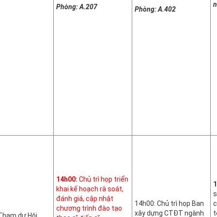
n
Phòng: A.207
Phòng: A.402
14h00:
Chủ trì họp triển
1
khai kế hoạch rà soát,
s
đánh giá, cập nhật
14h00: Chủ trì họp Ban
c
chương trình đào tạo
xây dựng CTĐT ngành
t
Tham dự Hội