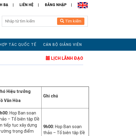
H BẠ
LIÊN HỆ
ĐĂNG NHẬP
Tìm kiếm
HỢP TÁC QUỐC TẾ
CÁN BỘ GIẢNG VIÊN
LỊCH LÃNH ĐẠO
hó Hiệu trưởng
Ghi chú
ô Văn Hòa
h00:
Họp Ban soạn
hảo – Tổ biên tập Đề
n tiếp tục xây dựng
9h00:
Họp Ban soạn
rường trọng điểm
thảo – Tổ biên tập Đề