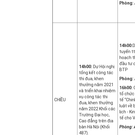
Phòng:
14h00:
D
tuyến tt
hoạch t
đầu tư 
14h00:
Dự
Hội nghị
BTP
tổng kết công tác
thi đua, khen
Phòng:
thưởng năm 2021
16h00:
và triển khai nhiệm
tổ chức
vụ công tác thi
CHIỀU
tế “Chi
đua, khen thưởng
luật về
năm 2022 Khối các
lịch - K
Trường Đại học,
tế cho 
Cao đẳng trên địa
bàn Hà Nội (Khối
Phòng: 
487).