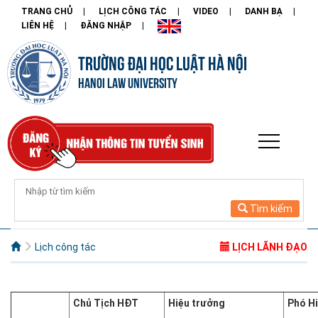
TRANG CHỦ
LỊCH CÔNG TÁC
VIDEO
DANH BẠ
LIÊN HỆ
ĐĂNG NHẬP
TRƯỜNG ĐẠI HỌC LUẬT HÀ NỘI
HANOI LAW UNIVERSITY
Tìm kiếm
Lịch công tác
LỊCH LÃNH ĐẠO
Chủ Tịch HĐT
Hiệu trưởng
Phó H