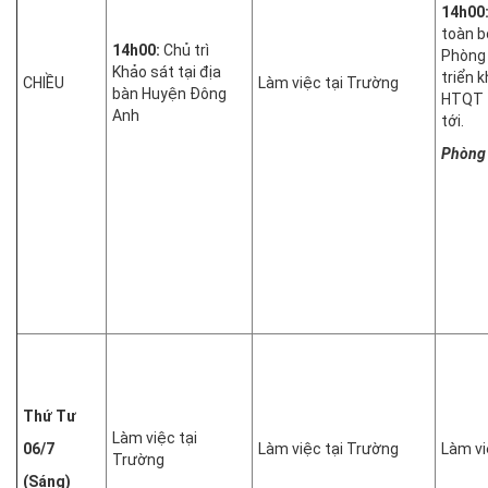
14h00
toàn b
14h00:
Chủ trì
Phòng
Khảo sát tại địa
triển 
CHIỀU
Làm việc tại Trường
bàn Huyện Đông
HTQT t
Anh
tới.
Phòng
Thứ Tư
Làm việc tại
06/7
Làm việc tại Trường
Làm vi
Trường
(Sáng)