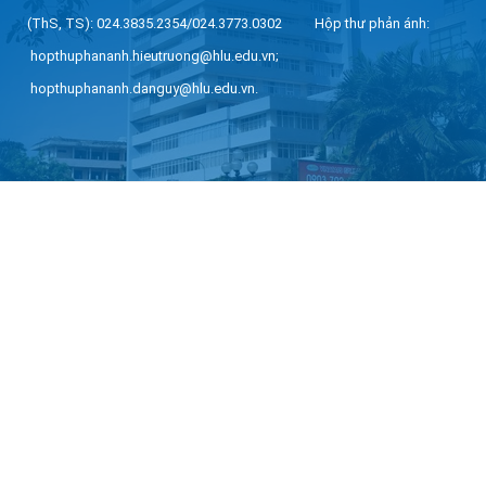
(ThS, TS): 024.3835.2354/024.3773.0302 Hộp thư phản ánh:
hopthuphananh.hieutruong@hlu.edu.vn;
hopthuphananh.danguy@hlu.edu.vn.