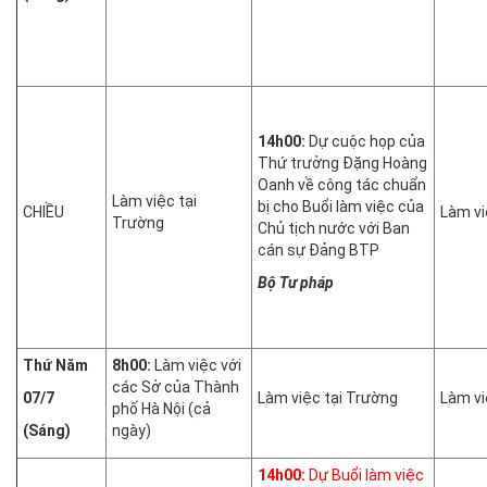
14h00:
Dự cuộc họp của
Thứ trưởng Đặng Hoàng
Oanh về công tác chuẩn
Làm việc tại
bị cho Buổi làm việc của
CHIỀU
Làm vi
Trường
Chủ tịch nước với Ban
cán sự Đảng BTP
Bộ Tư pháp
Thứ Năm
8h00:
Làm việc với
các Sở của Thành
07/7
Làm việc tại Trường
Làm vi
phố Hà Nội (cả
(Sáng)
ngày)
14h00:
Dự Buổi làm việc