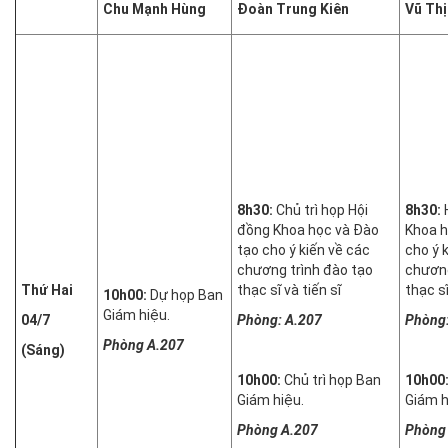
Chu Mạnh Hùng
Đoàn Trung Kiên
Vũ Thị
8h30:
Chủ trì họp Hội
8h30:
đồng Khoa học và Đào
Khoa h
tạo cho ý kiến về các
cho ý 
chương trình đào tạo
chương
Thứ Hai
thạc sĩ và tiến sĩ
thạc sĩ
10h00:
Dự họp Ban
Giám hiệu.
04/7
Phòng: A.207
Phòng:
Phòng A.207
(Sáng)
10h00:
Chủ trì họp Ban
10h00
Giám hiệu.
Giám h
Phòng A.207
Phòng