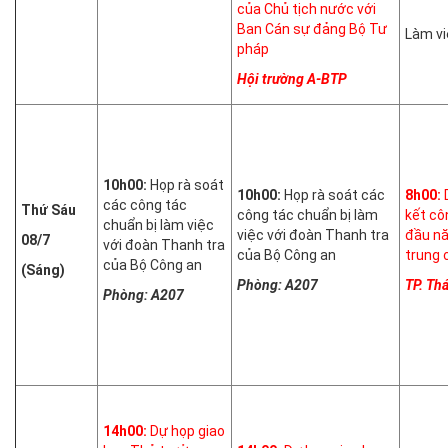
của Chủ tịch nước với
Ban Cán sự đảng Bộ Tư
Làm vi
pháp
Hội trường A-BTP
10h00:
Họp rà soát
10h00:
Họp rà soát các
8h00:
D
các công tác
Thứ Sáu
công tác chuẩn bị làm
kết cô
chuẩn bị làm việc
việc với đoàn Thanh tra
đầu n
08/7
với đoàn Thanh tra
của Bộ Công an
trung 
của Bộ Công an
(Sáng)
Phòng: A207
TP. Th
Phòng: A207
14h00:
Dự họp giao