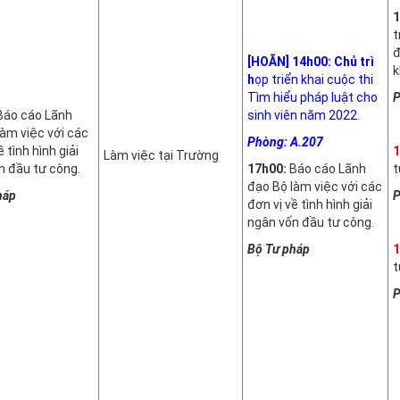
1
t
đ
[HOÃN] 14h00: Chủ trì
k
h
ọp triển khai cuộc thi
Tìm hiểu pháp luật cho
P
Báo cáo Lãnh
sinh viên năm 2022.
làm việc với các
Phòng: A.207
ề tình hình giải
1
Làm việc tại Trường
n đầu tư công.
17h00:
Báo cáo Lãnh
t
đạo Bộ làm việc với các
háp
P
đơn vị về tình hình giải
ngân vốn đầu tư công.
Bộ Tư pháp
1
t
P