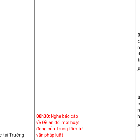
0
c
m
d
t
P
0
c
n
08h30:
Nghe báo cáo
h
về Đề án đổi mới hoạt
P
động của Trung tâm tư
c tại Trường
vấn pháp luật