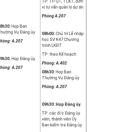
TP: TP QT, TCKT, đơn
vị tư vấn quản lý dự án.
Phòng A.207
8h30:
Họp Ban
hường Vụ Đảng ủy
08h00:
Chủ trì Lễ nhập
học SV K47 Chương
hòng: A.207
trình LKĐT.
TP: theo Kế hoạch
9h30:
Họp Đảng ủy.
Phòng: A.402
hòng: A.207
08h30:
Họp Ban
Thường Vụ Đảng ủy
Phòng: A.207
09h30: Họp Đảng ủy.
TP: các đ/c Đảng ủy
viên, thành viên Ủy
Ban kiểm tra Đảng ủy