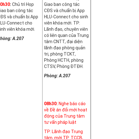
0h30
:
Chủ trì Họp
Giao ban công tác
iao ban công tác
CĐS và chuẩn bị App
ĐS và chuẩn bị App
HLU-Connect cho sinh
LU-Connect cho
viên khóa mới. TP:
inh viên khóa mới.
Lãnh đạo, chuyên viên
có liên quan của Trung
hòng: A.207
tâm CNTT, đại diện
lãnh đạo phòng quản
trị, phòng TCKT,
Phòng HCTH, phòng
CTSV, Phòng ĐTĐH.
Phòng: A.207
08h30:
Nghe báo cáo
về Đề án đổi mới hoạt
động của Trung tâm
tư vấn pháp luật
TP: Lãnh đạo Trung
tâm, mời TP: TCCB,