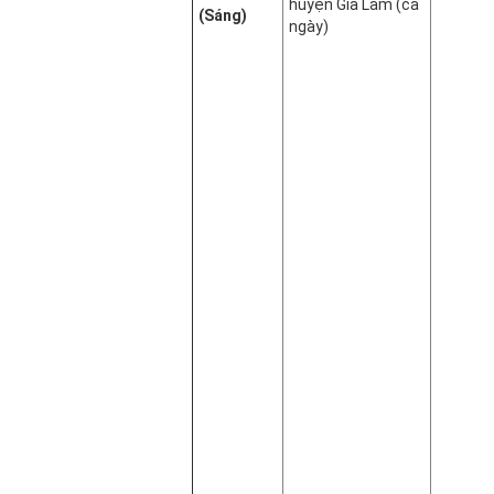
huyện Gia Lâm (cả
(Sáng)
ngày)