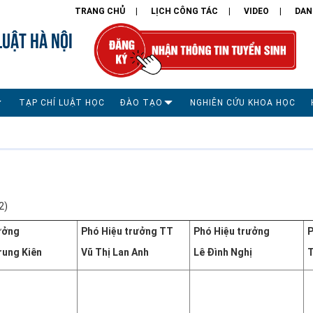
TRANG CHỦ
LỊCH CÔNG TÁC
VIDEO
DAN
LUẬT HÀ NỘI
TẠP CHÍ LUẬT HỌC
ĐÀO TẠO
NGHIÊN CỨU KHOA HỌC
2)
ưởng
Phó Hiệu trưởng TT
Phó Hiệu trưởng
P
rung Kiên
Vũ Thị Lan Anh
Lê Đình Nghị
T