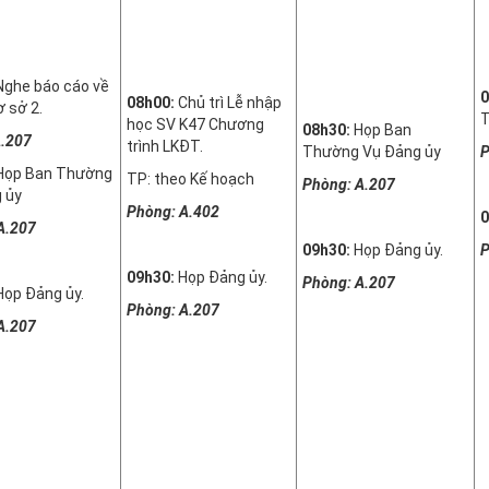
Nghe báo cáo về
0
08h00:
Chủ trì Lễ nhập
 sở 2.
T
học SV K47 Chương
08h30:
Họp Ban
.207
trình LKĐT.
Thường Vụ Đảng ủy
P
Họp Ban Thường
TP: theo Kế hoạch
Phòng: A.207
 ủy
Phòng: A.402
0
A.207
09h30:
Họp Đảng ủy.
P
09h30:
Họp Đảng ủy.
Phòng: A.207
Họp Đảng ủy.
Phòng: A.207
A.207