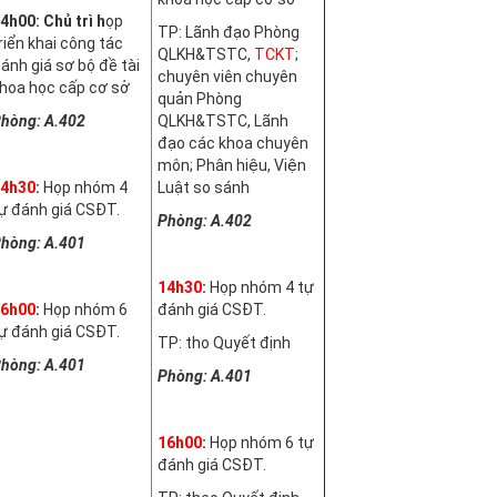
4h00: Chủ trì
h
ọp
TP: Lãnh đạo Phòng
riển khai công tác
QLKH&TSTC,
TCKT
;
ánh giá sơ bộ đề tài
chuyên viên chuyên
hoa học cấp cơ sở
quản Phòng
hòng: A.402
QLKH&TSTC, Lãnh
đạo các khoa chuyên
môn; Phân hiệu, Viện
4h30
:
Họp nhóm 4
Luật so sánh
ự đánh giá CSĐT.
Phòng: A.402
hòng: A.401
14h30
:
Họp nhóm 4 tự
6h00
:
Họp nhóm 6
đánh giá CSĐT.
ự đánh giá CSĐT.
TP: tho Quyết định
hòng: A.401
Phòng: A.401
16h00
:
Họp nhóm 6 tự
đánh giá CSĐT.