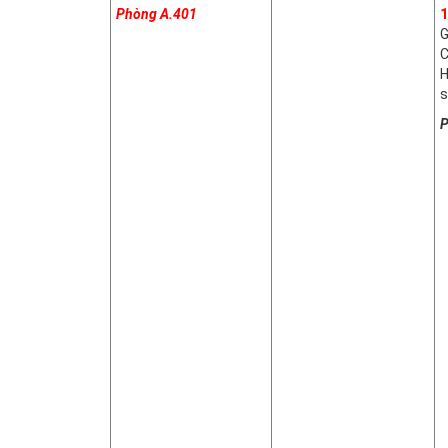
Phòng A.401
1
G
C
H
s
P