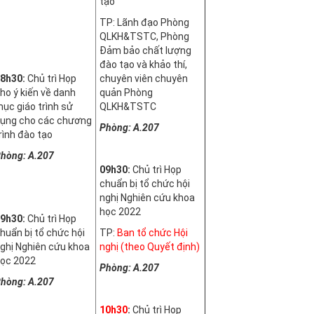
tạo
TP: Lãnh đạo Phòng
QLKH&TSTC, Phòng
Đảm bảo chất lượng
đào tạo và khảo thí,
8h30:
Chủ trì Họp
chuyên viên chuyên
ho ý kiến về danh
quản Phòng
ục giáo trình sử
QLKH&TSTC
ụng cho các chương
Phòng: A.207
rình đào tạo
hòng: A.207
09h30:
Chủ trì Họp
chuẩn bị tổ chức hội
nghị Nghiên cứu khoa
học 2022
9h30:
Chủ trì Họp
huẩn bị tổ chức hội
TP:
Ban tổ chức Hội
ghị Nghiên cứu khoa
nghị (theo Quyết định)
ọc 2022
Phòng: A.207
hòng: A.207
10h30
:
Chủ trì Họp