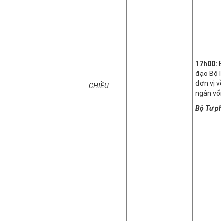
17h00:
đạo Bộ 
đơn vị v
CHIỀU
ngân vố
Bộ Tư p