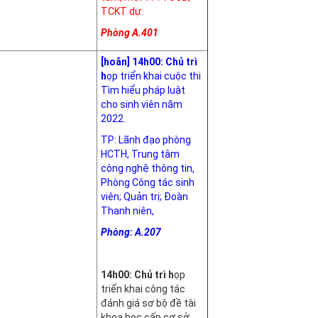
TCKT dự.
Phòng A.401
[hoãn] 14h00: Chủ trì
h
ọp triển khai cuộc thi
Tìm hiểu pháp luật
cho sinh viên năm
2022.
TP: Lãnh đạo phòng
HCTH, Trung tâm
công nghệ thông tin,
Phòng Công tác sinh
viên; Quản trị; Đoàn
Thanh niên,
Phòng: A.207
14h00: Chủ trì
h
ọp
triển khai công tác
đánh giá sơ bộ đề tài
khoa học cấp cơ sở