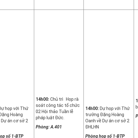
14h00:
Chủ trì Họp rà
1
soát công tác tổ chức
b
ự họp với Thứ
14h00:
Dự họp với Thứ
02 Hội thảo Tuần lễ
Đặng Hoàng
trưởng Đặng Hoàng
P
pháp luật Đức.
 Dự án cơ sở 2
Oanh về Dự án cơ sở 2
Phòng: A.401
ĐHLHN
ọp số 1-
BTP
Phòng họp số 1-
BTP