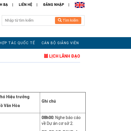
H BẠ
LIÊN HỆ
ĐĂNG NHẬP
Tìm kiếm
HỢP TÁC QUỐC TẾ
CÁN BỘ GIẢNG VIÊN
LỊCH LÃNH ĐẠO
hó Hiệu trưởng
Ghi chú
ô Văn Hòa
08h00:
Nghe báo cáo
về Dự án cơ sở 2.