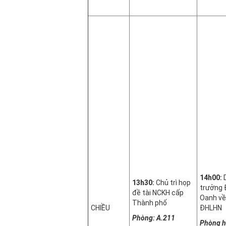
14h00:
D
13h30:
Chủ trì họp
trưởng 
đề tài NCKH cấp
Oanh về
Thành phố
CHIỀU
ĐHLHN
Phòng: A.211
Phòng h